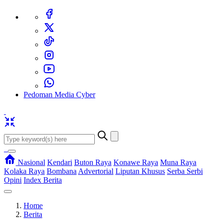
Pedoman Media Cyber
Nasional
Kendari
Buton Raya
Konawe Raya
Muna Raya
Kolaka Raya
Bombana
Advertorial
Liputan Khusus
Serba Serbi
Opini
Index Berita
Home
Berita