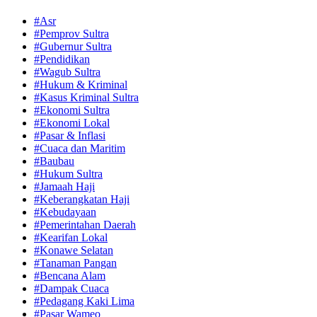
#Asr
#Pemprov Sultra
#Gubernur Sultra
#Pendidikan
#Wagub Sultra
#Hukum & Kriminal
#Kasus Kriminal Sultra
#Ekonomi Sultra
#Ekonomi Lokal
#Pasar & Inflasi
#Cuaca dan Maritim
#Baubau
#Hukum Sultra
#Jamaah Haji
#Keberangkatan Haji
#Kebudayaan
#Pemerintahan Daerah
#Kearifan Lokal
#Konawe Selatan
#Tanaman Pangan
#Bencana Alam
#Dampak Cuaca
#Pedagang Kaki Lima
#Pasar Wameo