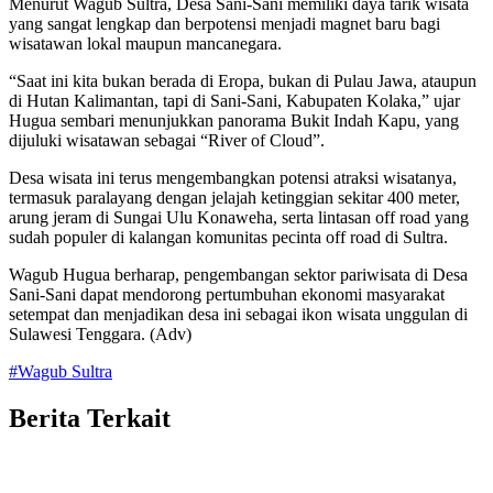
Menurut Wagub Sultra, Desa Sani-Sani memiliki daya tarik wisata
yang sangat lengkap dan berpotensi menjadi magnet baru bagi
wisatawan lokal maupun mancanegara.
“Saat ini kita bukan berada di Eropa, bukan di Pulau Jawa, ataupun
di Hutan Kalimantan, tapi di Sani-Sani, Kabupaten Kolaka,” ujar
Hugua sembari menunjukkan panorama Bukit Indah Kapu, yang
dijuluki wisatawan sebagai “River of Cloud”.
Desa wisata ini terus mengembangkan potensi atraksi wisatanya,
termasuk paralayang dengan jelajah ketinggian sekitar 400 meter,
arung jeram di Sungai Ulu Konaweha, serta lintasan off road yang
sudah populer di kalangan komunitas pecinta off road di Sultra.
Wagub Hugua berharap, pengembangan sektor pariwisata di Desa
Sani-Sani dapat mendorong pertumbuhan ekonomi masyarakat
setempat dan menjadikan desa ini sebagai ikon wisata unggulan di
Sulawesi Tenggara. (Adv)
#Wagub Sultra
Berita
Terkait