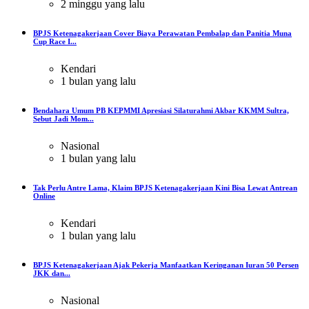
2 minggu yang lalu
BPJS Ketenagakerjaan Cover Biaya Perawatan Pembalap dan Panitia Muna
Cup Race I...
Kendari
1 bulan yang lalu
Bendahara Umum PB KEPMMI Apresiasi Silaturahmi Akbar KKMM Sultra,
Sebut Jadi Mom...
Nasional
1 bulan yang lalu
Tak Perlu Antre Lama, Klaim BPJS Ketenagakerjaan Kini Bisa Lewat Antrean
Online
Kendari
1 bulan yang lalu
BPJS Ketenagakerjaan Ajak Pekerja Manfaatkan Keringanan Iuran 50 Persen
JKK dan...
Nasional