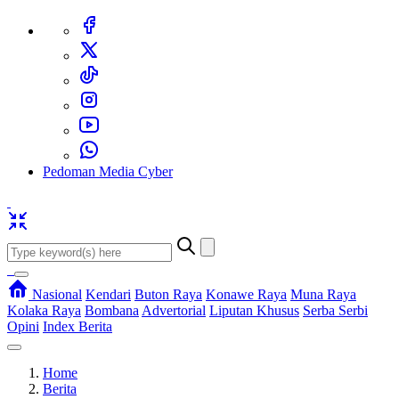
Pedoman Media Cyber
Nasional
Kendari
Buton Raya
Konawe Raya
Muna Raya
Kolaka Raya
Bombana
Advertorial
Liputan Khusus
Serba Serbi
Opini
Index Berita
Home
Berita