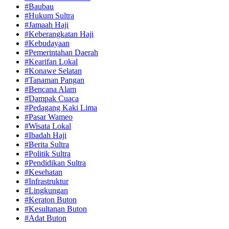
#Baubau
#Hukum Sultra
#Jamaah Haji
#Keberangkatan Haji
#Kebudayaan
#Pemerintahan Daerah
#Kearifan Lokal
#Konawe Selatan
#Tanaman Pangan
#Bencana Alam
#Dampak Cuaca
#Pedagang Kaki Lima
#Pasar Wameo
#Wisata Lokal
#Ibadah Haji
#Berita Sultra
#Politik Sultra
#Pendidikan Sultra
#Kesehatan
#Infrastruktur
#Lingkungan
#Keraton Buton
#Kesultanan Buton
#Adat Buton