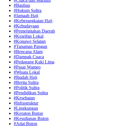
#Cuaca dan Maritim
#Baubau
#Hukum Sultra
#Jamaah Haji
#Keberangkatan Haji
#Kebudayaan
#Pemerintahan Daerah
#Kearifan Lokal
#Konawe Selatan
#Tanaman Pangan
#Bencana Alam
#Dampak Cuaca
#Pedagang Kaki Lima
#Pasar Wameo
#Wisata Lokal
#Ibadah Haji
#Berita Sultra
#Politik Sultra
#Pendidikan Sultra
#Kesehatan
#Infrastruktur
#Lingkungan
#Keraton Buton
#Kesultanan Buton
#Adat Buton