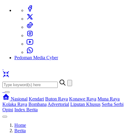
Pedoman Media Cyber
Nasional
Kendari
Buton Raya
Konawe Raya
Muna Raya
Kolaka Raya
Bombana
Advertorial
Liputan Khusus
Serba Serbi
Opini
Index Berita
Home
Berita