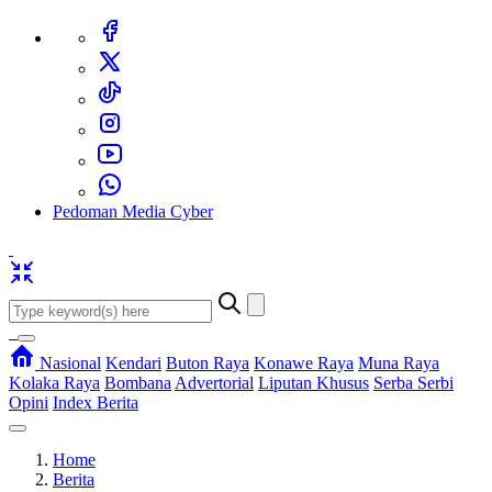
Pedoman Media Cyber
Nasional
Kendari
Buton Raya
Konawe Raya
Muna Raya
Kolaka Raya
Bombana
Advertorial
Liputan Khusus
Serba Serbi
Opini
Index Berita
Home
Berita