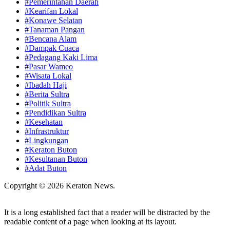
#Pemerintahan Daerah
#Kearifan Lokal
#Konawe Selatan
#Tanaman Pangan
#Bencana Alam
#Dampak Cuaca
#Pedagang Kaki Lima
#Pasar Wameo
#Wisata Lokal
#Ibadah Haji
#Berita Sultra
#Politik Sultra
#Pendidikan Sultra
#Kesehatan
#Infrastruktur
#Lingkungan
#Keraton Buton
#Kesultanan Buton
#Adat Buton
Copyright © 2026 Keraton News.
It is a long established fact that a reader will be distracted by the
readable content of a page when looking at its layout.