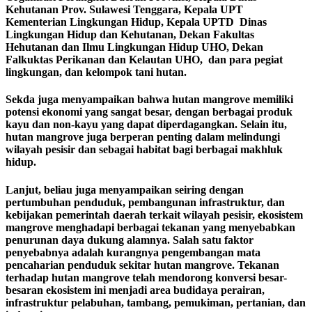
Kehutanan Prov. Sulawesi Tenggara, Kepala UPT
Kementerian Lingkungan Hidup, Kepala UPTD Dinas
Lingkungan Hidup dan Kehutanan, Dekan Fakultas
Hehutanan dan Ilmu Lingkungan Hidup UHO, Dekan
Falkuktas Perikanan dan Kelautan UHO, dan para pegiat
lingkungan, dan kelompok tani hutan.
Sekda juga menyampaikan bahwa hutan mangrove memiliki
potensi ekonomi yang sangat besar, dengan berbagai produk
kayu dan non-kayu yang dapat diperdagangkan. Selain itu,
hutan mangrove juga berperan penting dalam melindungi
wilayah pesisir dan sebagai habitat bagi berbagai makhluk
hidup.
Lanjut, beliau juga menyampaikan seiring dengan
pertumbuhan penduduk, pembangunan infrastruktur, dan
kebijakan pemerintah daerah terkait wilayah pesisir, ekosistem
mangrove menghadapi berbagai tekanan yang menyebabkan
penurunan daya dukung alamnya. Salah satu faktor
penyebabnya adalah kurangnya pengembangan mata
pencaharian penduduk sekitar hutan mangrove. Tekanan
terhadap hutan mangrove telah mendorong konversi besar-
besaran ekosistem ini menjadi area budidaya perairan,
infrastruktur pelabuhan, tambang, pemukiman, pertanian, dan