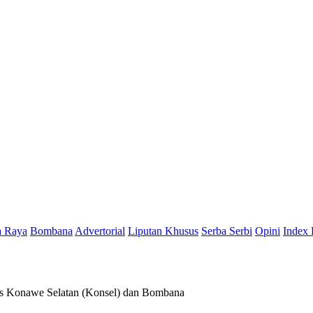
a Raya
Bombana
Advertorial
Liputan Khusus
Serba Serbi
Opini
Index 
res Konawe Selatan (Konsel) dan Bombana