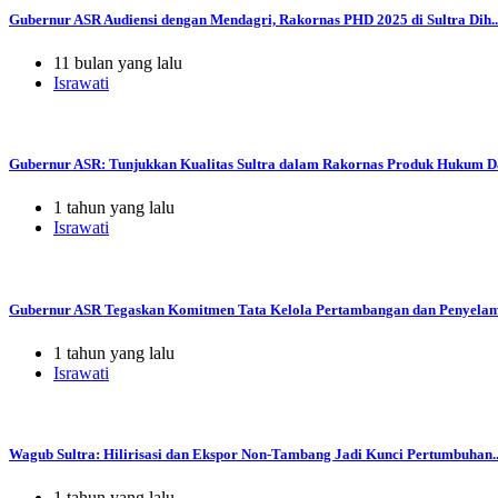
Gubernur ASR Audiensi dengan Mendagri, Rakornas PHD 2025 di Sultra Dih..
11 bulan yang lalu
Israwati
Gubernur ASR: Tunjukkan Kualitas Sultra dalam Rakornas Produk Hukum Da
1 tahun yang lalu
Israwati
Gubernur ASR Tegaskan Komitmen Tata Kelola Pertambangan dan Penyelama
1 tahun yang lalu
Israwati
Wagub Sultra: Hilirisasi dan Ekspor Non-Tambang Jadi Kunci Pertumbuhan..
1 tahun yang lalu