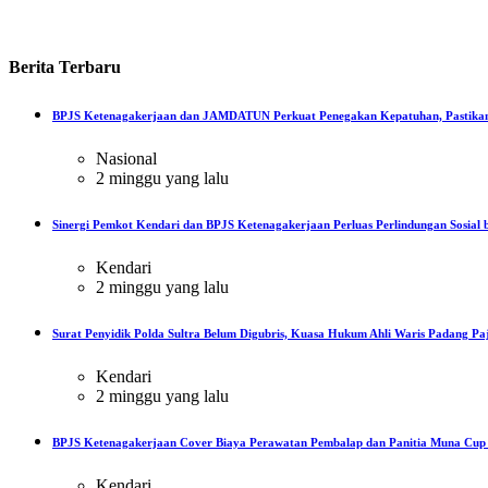
Berita
Terbaru
BPJS Ketenagakerjaan dan JAMDATUN Perkuat Penegakan Kepatuhan, Pastikan
Nasional
2 minggu yang lalu
Sinergi Pemkot Kendari dan BPJS Ketenagakerjaan Perluas Perlindungan Sosial b
Kendari
2 minggu yang lalu
Surat Penyidik Polda Sultra Belum Digubris, Kuasa Hukum Ahli Waris Padang Paj
Kendari
2 minggu yang lalu
BPJS Ketenagakerjaan Cover Biaya Perawatan Pembalap dan Panitia Muna Cup R
Kendari