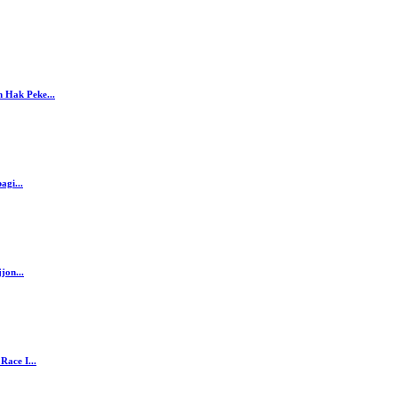
 Hak Peke...
agi...
jon...
ace I...