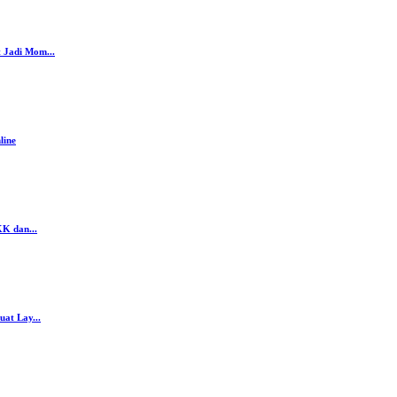
 Jadi Mom...
line
K dan...
at Lay...