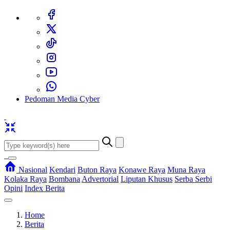
Pedoman Media Cyber
Nasional
Kendari
Buton Raya
Konawe Raya
Muna Raya
Kolaka Raya
Bombana
Advertorial
Liputan Khusus
Serba Serbi
Opini
Index Berita
Home
Berita