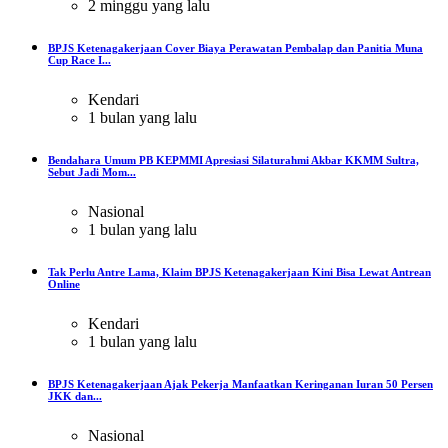
2 minggu yang lalu
BPJS Ketenagakerjaan Cover Biaya Perawatan Pembalap dan Panitia Muna
Cup Race I...
Kendari
1 bulan yang lalu
Bendahara Umum PB KEPMMI Apresiasi Silaturahmi Akbar KKMM Sultra,
Sebut Jadi Mom...
Nasional
1 bulan yang lalu
Tak Perlu Antre Lama, Klaim BPJS Ketenagakerjaan Kini Bisa Lewat Antrean
Online
Kendari
1 bulan yang lalu
BPJS Ketenagakerjaan Ajak Pekerja Manfaatkan Keringanan Iuran 50 Persen
JKK dan...
Nasional