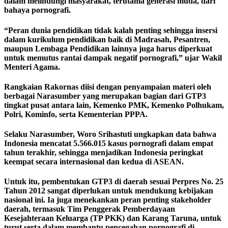
dalam melindungi masyarakat, terutama generasi muda, dari
bahaya pornografi.
“Peran dunia pendidikan tidak kalah penting sehingga insersi
dalam kurikulum pendidikan baik di Madrasah, Pesantren,
maupun Lembaga Pendidikan lainnya juga harus diperkuat
untuk memutus rantai dampak negatif pornografi,” ujar Wakil
Menteri Agama.
Rangkaian Rakornas diisi dengan penyampaian materi oleh
berbagai Narasumber yang merupakan bagian dari GTP3
tingkat pusat antara lain, Kemenko PMK, Kemenko Polhukam,
Polri, Kominfo, serta Kementerian PPPA.
Selaku Narasumber, Woro Srihastuti ungkapkan data bahwa
Indonesia mencatat 5.566.015 kasus pornografi dalam empat
tahun terakhir, sehingga menjadikan Indonesia peringkat
keempat secara internasional dan kedua di ASEAN.
Untuk itu, pembentukan GTP3 di daerah sesuai Perpres No. 25
Tahun 2012 sangat diperlukan untuk mendukung kebijakan
nasional ini. Ia juga menekankan peran penting stakeholder
daerah, termasuk Tim Penggerak Pemberdayaan
Kesejahteraan Keluarga (TP PKK) dan Karang Taruna, untuk
turut serta dalam membantu pencegahan pornografi di