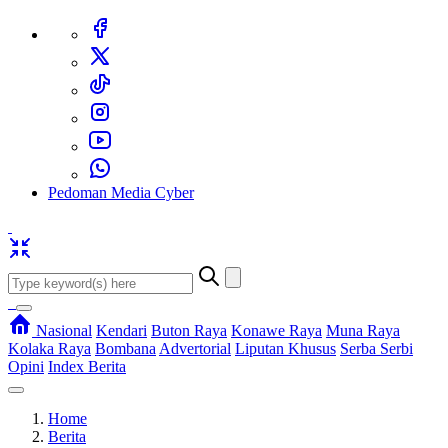
Pedoman Media Cyber
Nasional
Kendari
Buton Raya
Konawe Raya
Muna Raya
Kolaka Raya
Bombana
Advertorial
Liputan Khusus
Serba Serbi
Opini
Index Berita
Home
Berita