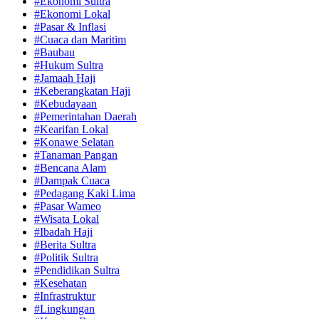
#Ekonomi Sultra
#Ekonomi Lokal
#Pasar & Inflasi
#Cuaca dan Maritim
#Baubau
#Hukum Sultra
#Jamaah Haji
#Keberangkatan Haji
#Kebudayaan
#Pemerintahan Daerah
#Kearifan Lokal
#Konawe Selatan
#Tanaman Pangan
#Bencana Alam
#Dampak Cuaca
#Pedagang Kaki Lima
#Pasar Wameo
#Wisata Lokal
#Ibadah Haji
#Berita Sultra
#Politik Sultra
#Pendidikan Sultra
#Kesehatan
#Infrastruktur
#Lingkungan