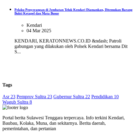
Pelaku Penyerangan di Jembatan Teluk Kendari Diamankan, Ditemukan Barang
Bukti Ketapel dan Mata Busur
Kendari
04 Mar 2025
KENDARI, KERATONNEWS.CO.ID &ndash; Patroli
gabungan yang dilakukan oleh Polsek Kendari bersama Dit
S...
Tags
Asr 23
Pemprov Sultra 23
Gubernur Sultra 22
Pendidikan 10
Wagub Sultra 8
Portal berita Sulawesi Tenggara terpercaya. Info terkini Kendari,
Baubau, Kolaka, Muna, dan sekitarnya. Berita daerah,
pemerintahan, dan pertanian