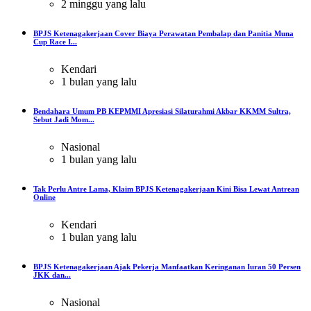
2 minggu yang lalu
BPJS Ketenagakerjaan Cover Biaya Perawatan Pembalap dan Panitia Muna
Cup Race I...
Kendari
1 bulan yang lalu
Bendahara Umum PB KEPMMI Apresiasi Silaturahmi Akbar KKMM Sultra,
Sebut Jadi Mom...
Nasional
1 bulan yang lalu
Tak Perlu Antre Lama, Klaim BPJS Ketenagakerjaan Kini Bisa Lewat Antrean
Online
Kendari
1 bulan yang lalu
BPJS Ketenagakerjaan Ajak Pekerja Manfaatkan Keringanan Iuran 50 Persen
JKK dan...
Nasional