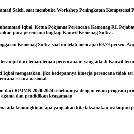
amad Saleh, saat membuka Workshop Peningkatan Kompetensi Pe
Muhammad Iqbal, Ketua Pokjanas Perencana Kemenag RI, Pejabat
upakan para perencana lingkup Kanwil Kemenag Sultra.
garan Kemenag Sultra saat ini telah mencapai 69,79 persen. Angk
 terampil dari teman-teman perencanaan yang ada di Kanwil terma
qbal mengatakan, jika kedepannya kinerja perencana tidak terl
encana secara nasional.
han dari RPJMN 2020-2024 sebelumnya dengan enam program pri
i agama dan pendidikan keagamaan.
ena ada kemungkinan apa yang akan kita laksanakan walaupun p