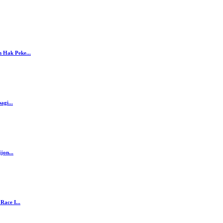
 Hak Peke...
agi...
jon...
ace I...