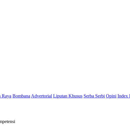
a Raya
Bombana
Advertorial
Liputan Khusus
Serba Serbi
Opini
Index 
mpetensi