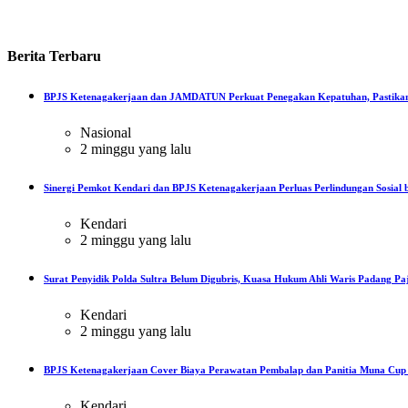
Berita
Terbaru
BPJS Ketenagakerjaan dan JAMDATUN Perkuat Penegakan Kepatuhan, Pastikan
Nasional
2 minggu yang lalu
Sinergi Pemkot Kendari dan BPJS Ketenagakerjaan Perluas Perlindungan Sosial b
Kendari
2 minggu yang lalu
Surat Penyidik Polda Sultra Belum Digubris, Kuasa Hukum Ahli Waris Padang Paj
Kendari
2 minggu yang lalu
BPJS Ketenagakerjaan Cover Biaya Perawatan Pembalap dan Panitia Muna Cup R
Kendari