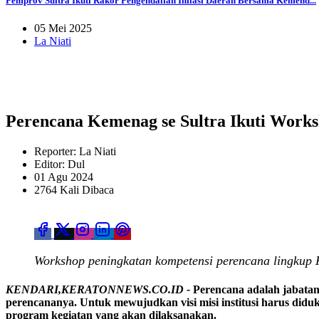
Pemprov Sultra Ikuti Rakor Pengendalian Inflasi Daerah Bersama Kemend...
05 Mei 2025
La Niati
Perencana Kemenag se Sultra Ikuti Work
Reporter: La Niati
Editor: Dul
01 Agu 2024
2764 Kali Dibaca
Workshop peningkatan kompetensi perencana lingkup
KENDARI,KERATONNEWS.CO.ID -
Perencana adalah jabatan 
perencananya. Untuk mewujudkan visi misi institusi harus did
program kegiatan yang akan dilaksanakan.