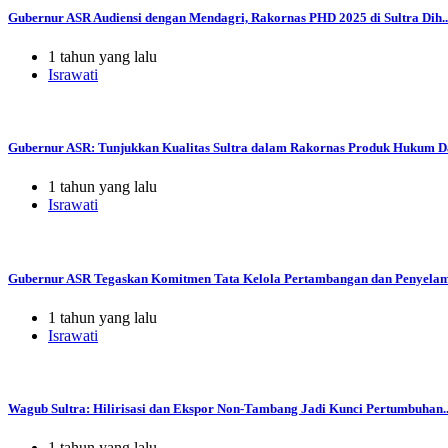
Gubernur ASR Audiensi dengan Mendagri, Rakornas PHD 2025 di Sultra Dih..
1 tahun yang lalu
Israwati
Gubernur ASR: Tunjukkan Kualitas Sultra dalam Rakornas Produk Hukum Da
1 tahun yang lalu
Israwati
Gubernur ASR Tegaskan Komitmen Tata Kelola Pertambangan dan Penyelama
1 tahun yang lalu
Israwati
Wagub Sultra: Hilirisasi dan Ekspor Non-Tambang Jadi Kunci Pertumbuhan..
1 tahun yang lalu