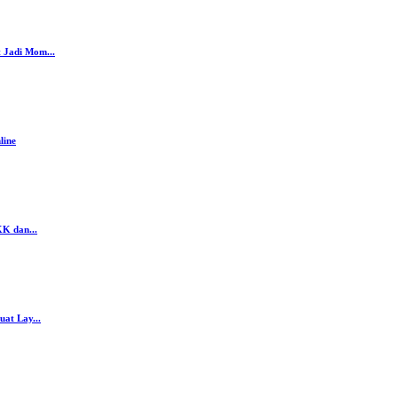
 Jadi Mom...
line
K dan...
at Lay...