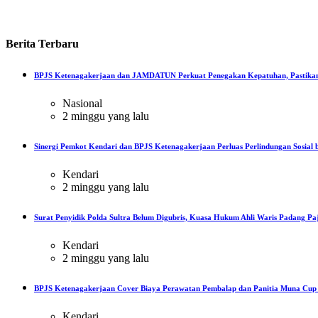
Berita
Terbaru
BPJS Ketenagakerjaan dan JAMDATUN Perkuat Penegakan Kepatuhan, Pastikan
Nasional
2 minggu yang lalu
Sinergi Pemkot Kendari dan BPJS Ketenagakerjaan Perluas Perlindungan Sosial b
Kendari
2 minggu yang lalu
Surat Penyidik Polda Sultra Belum Digubris, Kuasa Hukum Ahli Waris Padang Paj
Kendari
2 minggu yang lalu
BPJS Ketenagakerjaan Cover Biaya Perawatan Pembalap dan Panitia Muna Cup R
Kendari