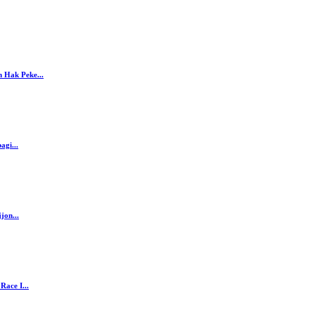
 Hak Peke...
agi...
jon...
ace I...