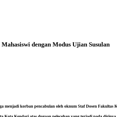
Mahasiswi dengan Modus Ujian Susulan
a menjadi korban pencabulan oleh oknum Staf Dosen Fakultas K
ta Kota Kendari atas dugaan pelecehan yang terjadi pada dirinya