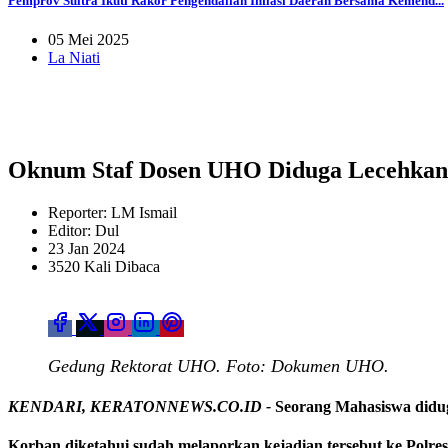
Pemprov Sultra Ikuti Rakor Pengendalian Inflasi Daerah Bersama Kemend...
05 Mei 2025
La Niati
Oknum Staf Dosen UHO Diduga Lecehkan 
Reporter: LM Ismail
Editor: Dul
23 Jan 2024
3520 Kali Dibaca
Gedung Rektorat UHO. Foto: Dokumen UHO.
KENDARI, KERATONNEWS.CO.ID -
Seorang Mahasiswa didug
Korban diketahui sudah melaporkan kejadian tersebut ke Polres