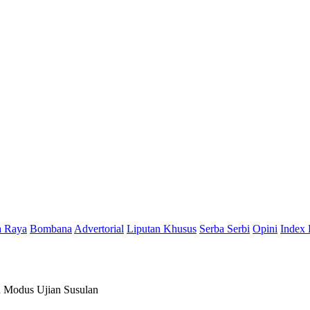
a Raya
Bombana
Advertorial
Liputan Khusus
Serba Serbi
Opini
Index 
 Modus Ujian Susulan