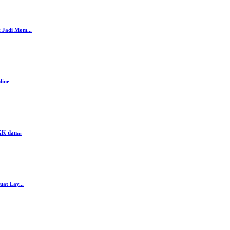
 Jadi Mom...
line
K dan...
at Lay...