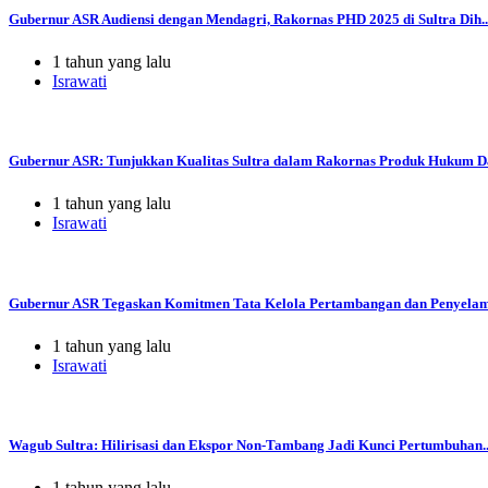
Gubernur ASR Audiensi dengan Mendagri, Rakornas PHD 2025 di Sultra Dih..
1 tahun yang lalu
Israwati
Gubernur ASR: Tunjukkan Kualitas Sultra dalam Rakornas Produk Hukum Da
1 tahun yang lalu
Israwati
Gubernur ASR Tegaskan Komitmen Tata Kelola Pertambangan dan Penyelama
1 tahun yang lalu
Israwati
Wagub Sultra: Hilirisasi dan Ekspor Non-Tambang Jadi Kunci Pertumbuhan..
1 tahun yang lalu