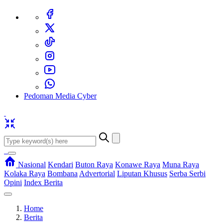
Pedoman Media Cyber
Nasional
Kendari
Buton Raya
Konawe Raya
Muna Raya
Kolaka Raya
Bombana
Advertorial
Liputan Khusus
Serba Serbi
Opini
Index Berita
Home
Berita