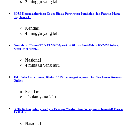
2 minggu yang lalu
BPJS Ketenagakerjaan Cover Biaya Perawatan Pembalap dan Panitia Muna
Cup Race I...
Kendari
4 minggu yang lalu
Bendahara Umum PB KEPMMI Apresiasi Silaturahmi Akbar KKMM Sultra,
Sebut Jadi Mom...
Nasional
4 minggu yang lalu
Tak Perlu Antre Lama, Klaim BPJS Ketenagakerjaan Kini Bisa Lewat Antrean
Online
Kendari
1 bulan yang lalu
BPJS Ketenagakerjaan Ajak Pekerja Manfaatkan Keringanan Iuran 50 Persen
JKK dan...
Nasional