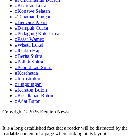
#Kearifan Lokal
#Konawe Selatan
#Tanaman Pangan
#Bencana Alam
#Dampak Cuaca
#Pedagang Kaki Lima
#Pasar Wameo
#Wisata Lokal
#Ibadah Haji
#Berita Sultra
#Politik Sultra
#Pendidikan Sultra
#Kesehatan
#Infrastruktur
#Lingkungan
#Keraton Buton
#Kesultanan Buton
#Adat Buton
Copyright © 2026 Keraton News.
It is a long established fact that a reader will be distracted by the
readable content of a page when looking at its layout.