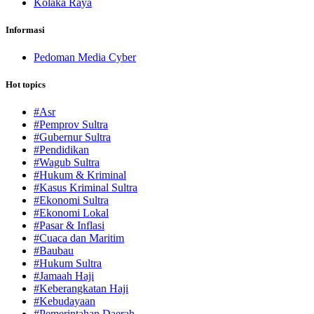
Kolaka Raya
Informasi
Pedoman Media Cyber
Hot topics
#Asr
#Pemprov Sultra
#Gubernur Sultra
#Pendidikan
#Wagub Sultra
#Hukum & Kriminal
#Kasus Kriminal Sultra
#Ekonomi Sultra
#Ekonomi Lokal
#Pasar & Inflasi
#Cuaca dan Maritim
#Baubau
#Hukum Sultra
#Jamaah Haji
#Keberangkatan Haji
#Kebudayaan
#Pemerintahan Daerah