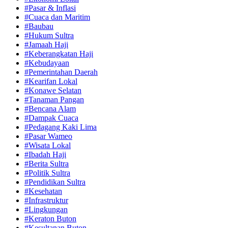
#Pasar & Inflasi
#Cuaca dan Maritim
#Baubau
#Hukum Sultra
#Jamaah Haji
#Keberangkatan Haji
#Kebudayaan
#Pemerintahan Daerah
#Kearifan Lokal
#Konawe Selatan
#Tanaman Pangan
#Bencana Alam
#Dampak Cuaca
#Pedagang Kaki Lima
#Pasar Wameo
#Wisata Lokal
#Ibadah Haji
#Berita Sultra
#Politik Sultra
#Pendidikan Sultra
#Kesehatan
#Infrastruktur
#Lingkungan
#Keraton Buton
#Kesultanan Buton