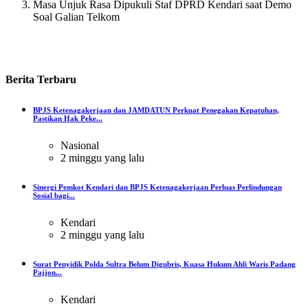
Masa Unjuk Rasa Dipukuli Staf DPRD Kendari saat Demo
Soal Galian Telkom
Berita
Terbaru
BPJS Ketenagakerjaan dan JAMDATUN Perkuat Penegakan Kepatuhan,
Pastikan Hak Peke...
Nasional
2 minggu yang lalu
Sinergi Pemkot Kendari dan BPJS Ketenagakerjaan Perluas Perlindungan
Sosial bagi...
Kendari
2 minggu yang lalu
Surat Penyidik Polda Sultra Belum Digubris, Kuasa Hukum Ahli Waris Padang
Pajjon...
Kendari