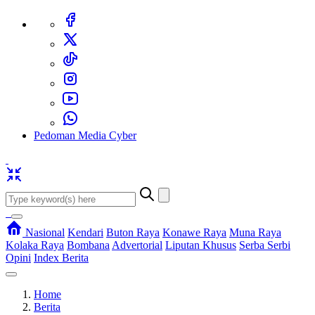
Pedoman Media Cyber
Nasional
Kendari
Buton Raya
Konawe Raya
Muna Raya
Kolaka Raya
Bombana
Advertorial
Liputan Khusus
Serba Serbi
Opini
Index Berita
Home
Berita