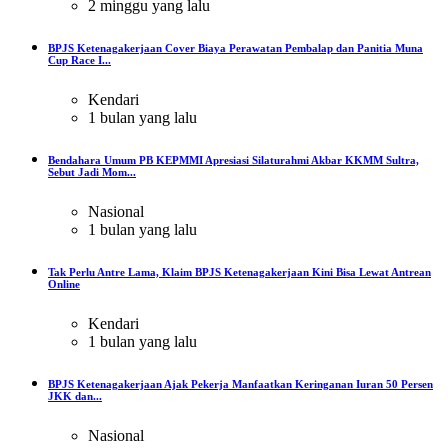
2 minggu yang lalu
BPJS Ketenagakerjaan Cover Biaya Perawatan Pembalap dan Panitia Muna
Cup Race I...
Kendari
1 bulan yang lalu
Bendahara Umum PB KEPMMI Apresiasi Silaturahmi Akbar KKMM Sultra,
Sebut Jadi Mom...
Nasional
1 bulan yang lalu
Tak Perlu Antre Lama, Klaim BPJS Ketenagakerjaan Kini Bisa Lewat Antrean
Online
Kendari
1 bulan yang lalu
BPJS Ketenagakerjaan Ajak Pekerja Manfaatkan Keringanan Iuran 50 Persen
JKK dan...
Nasional