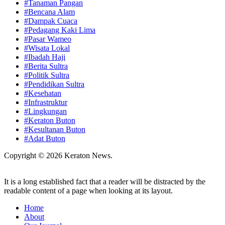
#Tanaman Pangan
#Bencana Alam
#Dampak Cuaca
#Pedagang Kaki Lima
#Pasar Wameo
#Wisata Lokal
#Ibadah Haji
#Berita Sultra
#Politik Sultra
#Pendidikan Sultra
#Kesehatan
#Infrastruktur
#Lingkungan
#Keraton Buton
#Kesultanan Buton
#Adat Buton
Copyright © 2026 Keraton News.
It is a long established fact that a reader will be distracted by the
readable content of a page when looking at its layout.
Home
About