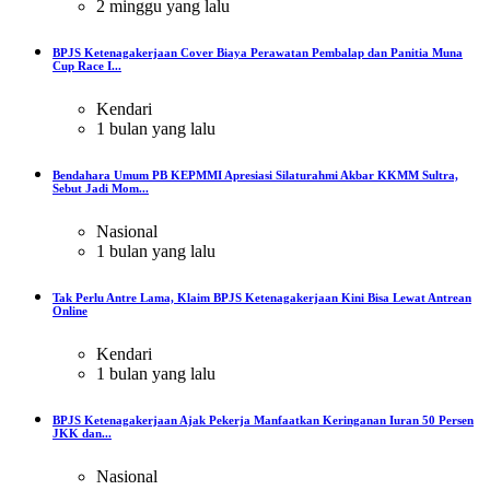
2 minggu yang lalu
BPJS Ketenagakerjaan Cover Biaya Perawatan Pembalap dan Panitia Muna
Cup Race I...
Kendari
1 bulan yang lalu
Bendahara Umum PB KEPMMI Apresiasi Silaturahmi Akbar KKMM Sultra,
Sebut Jadi Mom...
Nasional
1 bulan yang lalu
Tak Perlu Antre Lama, Klaim BPJS Ketenagakerjaan Kini Bisa Lewat Antrean
Online
Kendari
1 bulan yang lalu
BPJS Ketenagakerjaan Ajak Pekerja Manfaatkan Keringanan Iuran 50 Persen
JKK dan...
Nasional