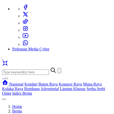
Pedoman Media Cyber
Nasional
Kendari
Buton Raya
Konawe Raya
Muna Raya
Kolaka Raya
Bombana
Advertorial
Liputan Khusus
Serba Serbi
Opini
Index Berita
Home
Berita