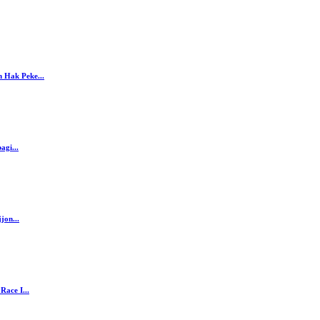
 Hak Peke...
agi...
jon...
ace I...