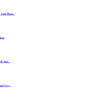
 Jadi Mom...
line
K dan...
at Lay...