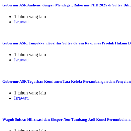
Gubernur ASR Audiensi dengan Mendagri, Rakornas PHD 2025 di Sultra Dih..
1 tahun yang lalu
Israwati
Gubernur ASR: Tunjukkan Kualitas Sultra dalam Rakornas Produk Hukum Da
1 tahun yang lalu
Israwati
Gubernur ASR Tegaskan Komitmen Tata Kelola Pertambangan dan Penyelama
1 tahun yang lalu
Israwati
Wagub Sultra: Hilirisasi dan Ekspor Non-Tambang Jadi Kunci Pertumbuhan..
1 tahun yang lalu