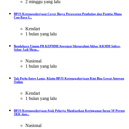
2 minggu yang lalu
BPJS Ketenagakerjaan Cover Biaya Perawatan Pembalap dan Panitia Muna
Cup Race I...
Kendari
1 bulan yang lalu
Bendahara Umum PB KEPMMI Apresiasi Silaturahmi Akbar KKMM Sultra,
Sebut Jadi Mom...
Nasional
1 bulan yang lalu
Tak Perlu Antre Lama, Klaim BPJS Ketenagakerjaan Kini Bisa Lewat Antrean
Online
Kendari
1 bulan yang lalu
BPJS Ketenagakerjaan Ajak Pekerja Manfaatkan Keringanan Iuran 50 Persen
JKK dan...
Nasional