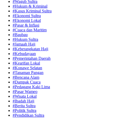
#Wagub Sultra
#Hukum & Kriminal
#Kasus Kriminal Sultra
#Ekonomi Sultra
#Ekonomi Lokal
#Pasar & Inflasi
#Cuaca dan Maritim
#Baubau
#Hukum Sultra
#Jamaah Haji
#Keberangkatan Haji
#Kebudayaan
#Pemerintahan Daerah
#Kearifan Lokal
#Konawe Selatan
#Tanaman Pangan
#Bencana Alam
#Dampak Cuaca
#Pedagang Kaki Lima
#Pasar Wameo
#Wisata Lokal
#Ibadah Haji
#Berita Sultra
#Politik Sultra
#Pendidikan Sultra