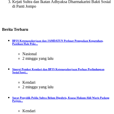
Kejati Sultra dan Ikatan Adhyaksa Dharmakarini Bakti Sosial
di Panti Jompo
Berita
Terbaru
BPJS Ketenagakerjaan dan JAMDATUN Perkuat Penegakan Kepatuhan,
Pastikan Hak Peke...
Nasional
2 minggu yang lalu
Sinergi Pemkot Kendari dan BPJS Ketenagakerjaan Perluas Perlindungan
Sosial bagi...
Kendari
2 minggu yang lalu
Surat Penyidik Polda Sultra Belum Digubris, Kuasa Hukum Ahli Waris Padang
Pajjon...
Kendari