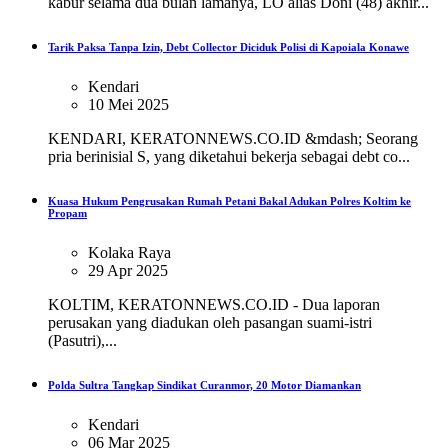
kabur selama dua bulan lamanya, LO alias Doni (48) akhir...
Tarik Paksa Tanpa Izin, Debt Collector Diciduk Polisi di Kapoiala Konawe
Kendari
10 Mei 2025
KENDARI, KERATONNEWS.CO.ID &mdash; Seorang
pria berinisial S, yang diketahui bekerja sebagai debt co...
Kuasa Hukum Pengrusakan Rumah Petani Bakal Adukan Polres Koltim ke
Propam
Kolaka Raya
29 Apr 2025
KOLTIM, KERATONNEWS.CO.ID - Dua laporan
perusakan yang diadukan oleh pasangan suami-istri
(Pasutri),...
Polda Sultra Tangkap Sindikat Curanmor, 20 Motor Diamankan
Kendari
06 Mar 2025