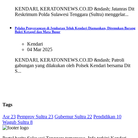
KENDARI, KERATONNEWS.CO.ID &ndash; Jatanras Dit
Reskrimum Polda Sulawesi Tenggara (Sultra) menggelar...
Pelaku Penyerangan di Jembatan Teluk Kendari Diamankan, Ditemukan Barang
Bukti Ketapel dan Mata Busur
Kendari
04 Mar 2025
KENDARI, KERATONNEWS.CO.ID &ndash; Patroli
gabungan yang dilakukan oleh Polsek Kendari bersama Dit
S...
Tags
Asr 23
Pemprov Sultra 23
Gubernur Sultra 22
Pendidikan 10
Wagub Sultra 8