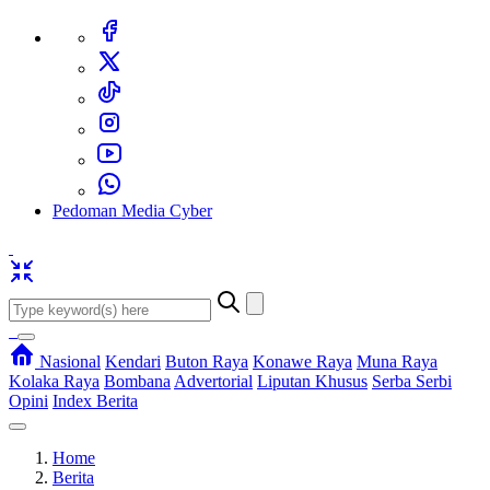
Pedoman Media Cyber
Nasional
Kendari
Buton Raya
Konawe Raya
Muna Raya
Kolaka Raya
Bombana
Advertorial
Liputan Khusus
Serba Serbi
Opini
Index Berita
Home
Berita