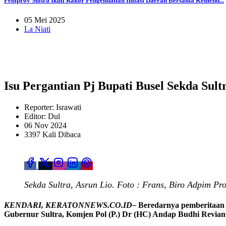
Pemprov Sultra Ikuti Rakor Pengendalian Inflasi Daerah Bersama Kemend...
05 Mei 2025
La Niati
Isu Pergantian Pj Bupati Busel Sekda Sultr
Reporter: Israwati
Editor: Dul
06 Nov 2024
3397 Kali Dibaca
Sekda Sultra, Asrun Lio. Foto : Frans, Biro Adpim Pro
KENDARI, KERATONNEWS.CO.ID–
Beredarnya pemberitaan p
Gubernur Sultra, Komjen Pol (P.) Dr (HC) Andap Budhi Revia