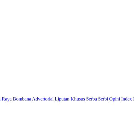
a Raya
Bombana
Advertorial
Liputan Khusus
Serba Serbi
Opini
Index 