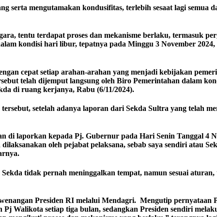
ang serta mengutamakan kondusifitas, terlebih sesaat lagi semu
a, tentu terdapat proses dan mekanisme berlaku, termasuk pergan
lam kondisi hari libur, tepatnya pada Minggu 3 November 2024,
engan cepat setiap arahan-arahan yang menjadi kebijakan pemer
sebut telah dijemput langsung oleh Biro Pemerintahan dalam kond
da di ruang kerjanya, Rabu (6/11/2024).
sebut, setelah adanya laporan dari Sekda Sultra yang telah men
an di laporkan kepada Pj. Gubernur pada Hari Senin Tanggal 4 
dilaksanakan oleh pejabat pelaksana, sebab saya sendiri atau Sek
arnya.
Sekda tidak pernah meninggalkan tempat, namun sesuai aturan, te
kewenangan Presiden RI melalui Mendagri. Mengutip pernyataan 
Pj Walikota setiap tiga bulan, sedangkan Presiden sendiri melaku