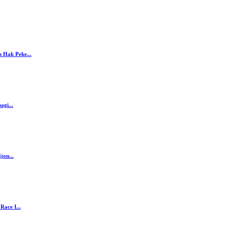
 Hak Peke...
agi...
jon...
ace I...