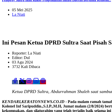
Pemprov Sultra Ikuti Rakor Pengendalian Inflasi Daerah Bersama Kemend...
05 Mei 2025
La Niati
Ini Pesan Ketua DPRD Sultra Saat Pisah
Reporter: La Niati
Editor: Dul
03 Agu 2024
3732 Kali Dibaca
Ketua DPRD Sultra, Abdurrahman Shaleh saat sambuta
KENDARI,KERATONNEWS.CO.ID -
Pada malam ramah tamah p
Kolonel Inf Saripuddin.,S.I.P.,M.H, Jumat malam (2/8/2024) ber
kekompakan, dan silaturahim yang telah terjalin baik selama in