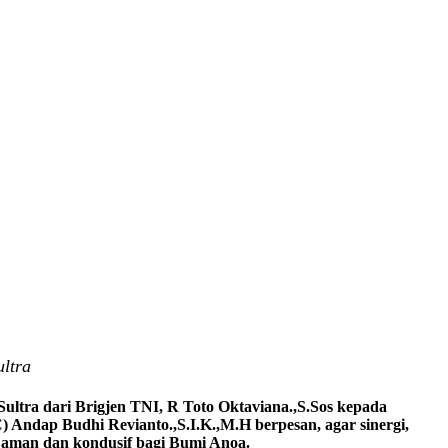
ltra
ltra dari Brigjen TNI, R Toto Oktaviana.,S.Sos kepada
) Andap Budhi Revianto.,S.I.K.,M.H berpesan, agar sinergi,
si aman dan kondusif bagi Bumi Anoa.