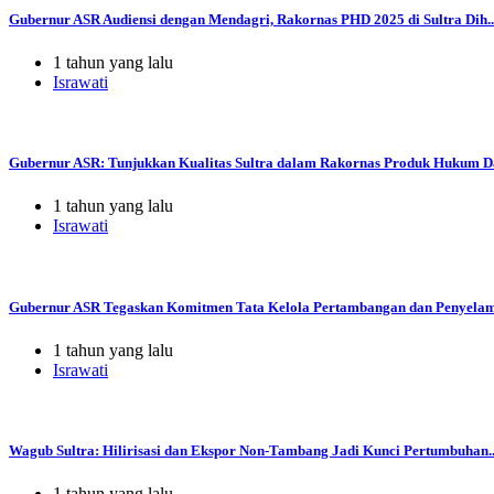
Gubernur ASR Audiensi dengan Mendagri, Rakornas PHD 2025 di Sultra Dih..
1 tahun yang lalu
Israwati
Gubernur ASR: Tunjukkan Kualitas Sultra dalam Rakornas Produk Hukum Da
1 tahun yang lalu
Israwati
Gubernur ASR Tegaskan Komitmen Tata Kelola Pertambangan dan Penyelama
1 tahun yang lalu
Israwati
Wagub Sultra: Hilirisasi dan Ekspor Non-Tambang Jadi Kunci Pertumbuhan..
1 tahun yang lalu