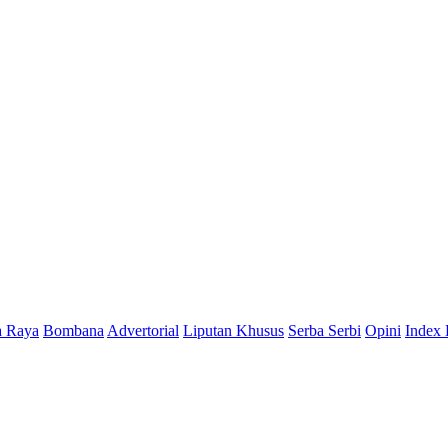
a Raya
Bombana
Advertorial
Liputan Khusus
Serba Serbi
Opini
Index 