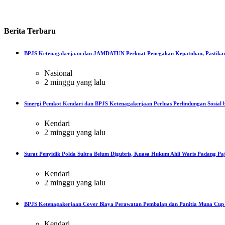
Berita
Terbaru
BPJS Ketenagakerjaan dan JAMDATUN Perkuat Penegakan Kepatuhan, Pastikan
Nasional
2 minggu yang lalu
Sinergi Pemkot Kendari dan BPJS Ketenagakerjaan Perluas Perlindungan Sosial b
Kendari
2 minggu yang lalu
Surat Penyidik Polda Sultra Belum Digubris, Kuasa Hukum Ahli Waris Padang Paj
Kendari
2 minggu yang lalu
BPJS Ketenagakerjaan Cover Biaya Perawatan Pembalap dan Panitia Muna Cup R
Kendari