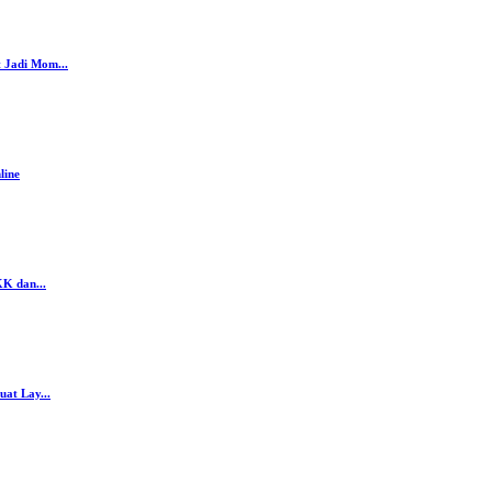
 Jadi Mom...
line
K dan...
at Lay...