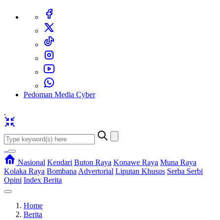
Pedoman Media Cyber
Nasional
Kendari
Buton Raya
Konawe Raya
Muna Raya
Kolaka Raya
Bombana
Advertorial
Liputan Khusus
Serba Serbi
Opini
Index Berita
Home
Berita