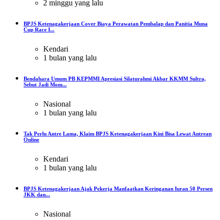
2 minggu yang lalu
BPJS Ketenagakerjaan Cover Biaya Perawatan Pembalap dan Panitia Muna
Cup Race I...
Kendari
1 bulan yang lalu
Bendahara Umum PB KEPMMI Apresiasi Silaturahmi Akbar KKMM Sultra,
Sebut Jadi Mom...
Nasional
1 bulan yang lalu
Tak Perlu Antre Lama, Klaim BPJS Ketenagakerjaan Kini Bisa Lewat Antrean
Online
Kendari
1 bulan yang lalu
BPJS Ketenagakerjaan Ajak Pekerja Manfaatkan Keringanan Iuran 50 Persen
JKK dan...
Nasional