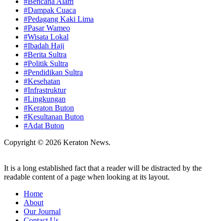
#Bencana Alam
#Dampak Cuaca
#Pedagang Kaki Lima
#Pasar Wameo
#Wisata Lokal
#Ibadah Haji
#Berita Sultra
#Politik Sultra
#Pendidikan Sultra
#Kesehatan
#Infrastruktur
#Lingkungan
#Keraton Buton
#Kesultanan Buton
#Adat Buton
Copyright © 2026 Keraton News.
It is a long established fact that a reader will be distracted by the
readable content of a page when looking at its layout.
Home
About
Our Journal
Contact Us