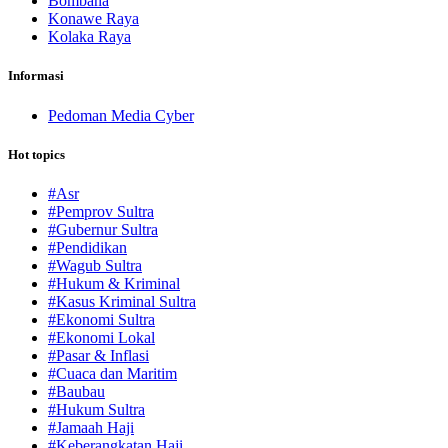
Bombana
Konawe Raya
Kolaka Raya
Informasi
Pedoman Media Cyber
Hot topics
#Asr
#Pemprov Sultra
#Gubernur Sultra
#Pendidikan
#Wagub Sultra
#Hukum & Kriminal
#Kasus Kriminal Sultra
#Ekonomi Sultra
#Ekonomi Lokal
#Pasar & Inflasi
#Cuaca dan Maritim
#Baubau
#Hukum Sultra
#Jamaah Haji
#Keberangkatan Haji