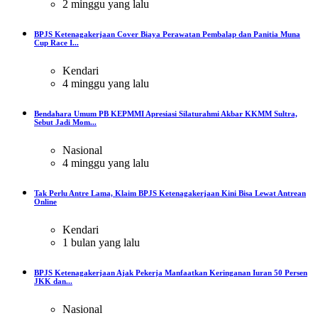
2 minggu yang lalu
BPJS Ketenagakerjaan Cover Biaya Perawatan Pembalap dan Panitia Muna
Cup Race I...
Kendari
4 minggu yang lalu
Bendahara Umum PB KEPMMI Apresiasi Silaturahmi Akbar KKMM Sultra,
Sebut Jadi Mom...
Nasional
4 minggu yang lalu
Tak Perlu Antre Lama, Klaim BPJS Ketenagakerjaan Kini Bisa Lewat Antrean
Online
Kendari
1 bulan yang lalu
BPJS Ketenagakerjaan Ajak Pekerja Manfaatkan Keringanan Iuran 50 Persen
JKK dan...
Nasional