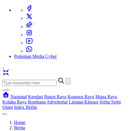
Pedoman Media Cyber
Nasional
Kendari
Buton Raya
Konawe Raya
Muna Raya
Kolaka Raya
Bombana
Advertorial
Liputan Khusus
Serba Serbi
Opini
Index Berita
Home
Berita