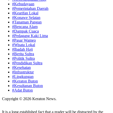
#Kebudayaan
#Pemerintahan Daerah
#Kearifan Lokal
#Konawe Selatan
#Tanaman Pangan
#Bencana Alam
#Dampak Cuaca
#Pedagang Kaki Lima
#Pasar Wameo
#Wisata Lokal
#Ibadah Haji
#Berita Sultra
#Politik Sultra
#Pendidikan Sultra
#Kesehatan
#Infrastruktur
#Lingkungan
#Keraton Buton
#Kesultanan Buton
#Adat Buton
Copyright © 2026 Keraton News.
It is a long established fact that a reader will be distracted by the