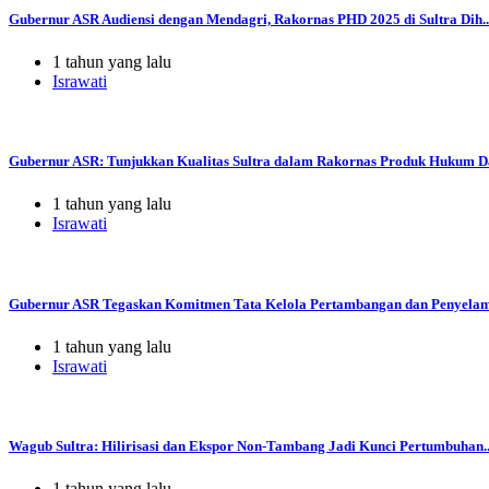
Gubernur ASR Audiensi dengan Mendagri, Rakornas PHD 2025 di Sultra Dih..
1 tahun yang lalu
Israwati
Gubernur ASR: Tunjukkan Kualitas Sultra dalam Rakornas Produk Hukum Da
1 tahun yang lalu
Israwati
Gubernur ASR Tegaskan Komitmen Tata Kelola Pertambangan dan Penyelama
1 tahun yang lalu
Israwati
Wagub Sultra: Hilirisasi dan Ekspor Non-Tambang Jadi Kunci Pertumbuhan..
1 tahun yang lalu