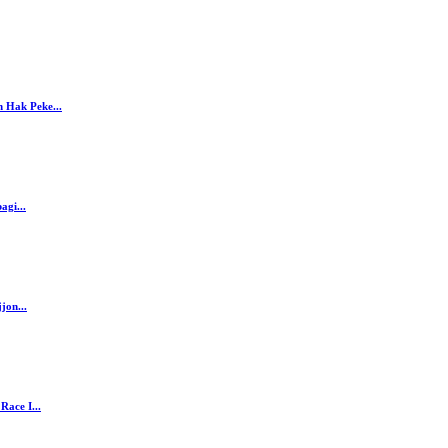
 Hak Peke...
agi...
jon...
ace I...