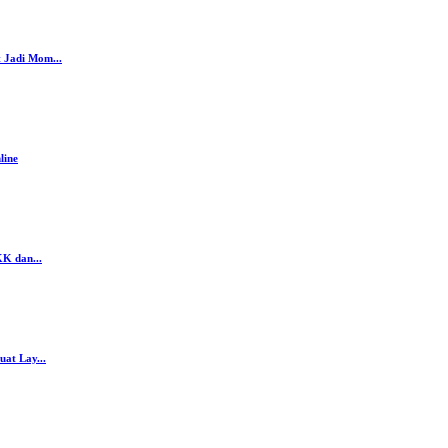
 Jadi Mom...
line
K dan...
at Lay...