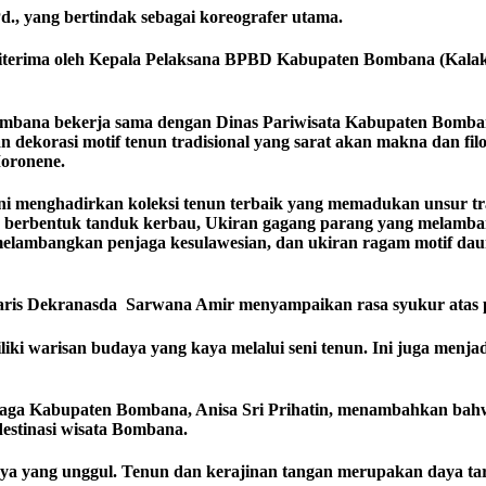
Pd., yang bertindak sebagai koreografer utama.
terima oleh Kepala Pelaksana BPBD Kabupaten Bombana (Kalaks
mbana bekerja sama dengan Dinas Pariwisata Kabupaten Bomban
 dekorasi motif tenun tradisional yang sarat akan makna dan f
Moronene.
 ini menghadirkan koleksi tenun terbaik yang memadukan unsur
 berbentuk tanduk kerbau, Ukiran gagang parang yang melamba
melambangkan penjaga kesulawesian, dan ukiran ragam motif 
ris Dekranasda Sarwana Amir menyampaikan rasa syukur atas pe
 warisan budaya yang kaya melalui seni tenun. Ini juga menjad
raga Kabupaten Bombana, Anisa Sri Prihatin, menambahkan bah
destinasi wisata Bombana.
daya yang unggul. Tenun dan kerajinan tangan merupakan daya 