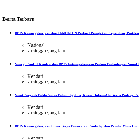
Berita
Terbaru
BPJS Ketenagakerjaan dan JAMDATUN Perkuat Penegakan Kepatuhan, Pastikan
Nasional
2 minggu yang lalu
Sinergi Pemkot Kendari dan BPJS Ketenagakerjaan Perluas Perlindungan Sosial b
Kendari
2 minggu yang lalu
Surat Penyidik Polda Sultra Belum Digubris, Kuasa Hukum Ahli Waris Padang Paj
Kendari
2 minggu yang lalu
BPJS Ketenagakerjaan Cover Biaya Perawatan Pembalap dan Panitia Muna Cup R
Kendari