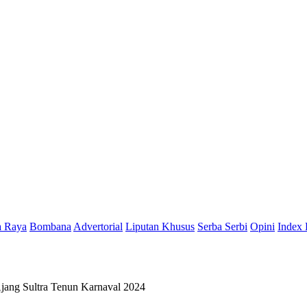
a Raya
Bombana
Advertorial
Liputan Khusus
Serba Serbi
Opini
Index 
jang Sultra Tenun Karnaval 2024