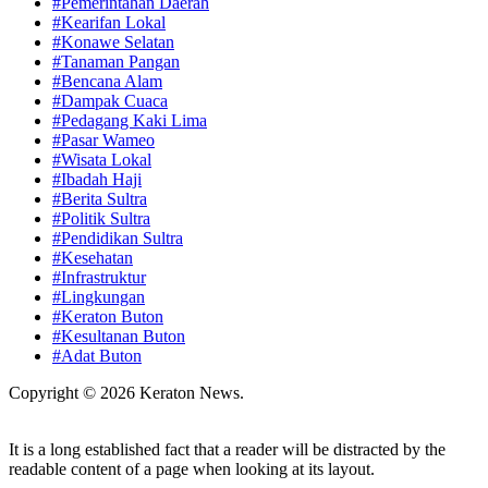
#Pemerintahan Daerah
#Kearifan Lokal
#Konawe Selatan
#Tanaman Pangan
#Bencana Alam
#Dampak Cuaca
#Pedagang Kaki Lima
#Pasar Wameo
#Wisata Lokal
#Ibadah Haji
#Berita Sultra
#Politik Sultra
#Pendidikan Sultra
#Kesehatan
#Infrastruktur
#Lingkungan
#Keraton Buton
#Kesultanan Buton
#Adat Buton
Copyright © 2026 Keraton News.
It is a long established fact that a reader will be distracted by the
readable content of a page when looking at its layout.