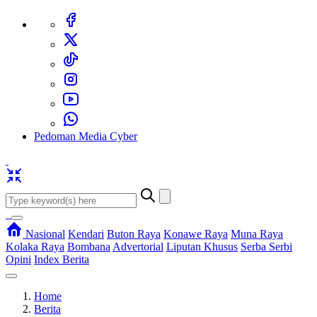
Pedoman Media Cyber
Nasional
Kendari
Buton Raya
Konawe Raya
Muna Raya
Kolaka Raya
Bombana
Advertorial
Liputan Khusus
Serba Serbi
Opini
Index Berita
Home
Berita