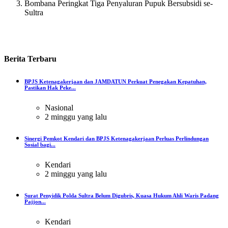
Bombana Peringkat Tiga Penyaluran Pupuk Bersubsidi se-
Sultra
Berita
Terbaru
BPJS Ketenagakerjaan dan JAMDATUN Perkuat Penegakan Kepatuhan,
Pastikan Hak Peke...
Nasional
2 minggu yang lalu
Sinergi Pemkot Kendari dan BPJS Ketenagakerjaan Perluas Perlindungan
Sosial bagi...
Kendari
2 minggu yang lalu
Surat Penyidik Polda Sultra Belum Digubris, Kuasa Hukum Ahli Waris Padang
Pajjon...
Kendari