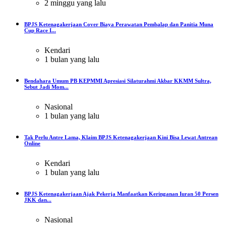
2 minggu yang lalu
BPJS Ketenagakerjaan Cover Biaya Perawatan Pembalap dan Panitia Muna
Cup Race I...
Kendari
1 bulan yang lalu
Bendahara Umum PB KEPMMI Apresiasi Silaturahmi Akbar KKMM Sultra,
Sebut Jadi Mom...
Nasional
1 bulan yang lalu
Tak Perlu Antre Lama, Klaim BPJS Ketenagakerjaan Kini Bisa Lewat Antrean
Online
Kendari
1 bulan yang lalu
BPJS Ketenagakerjaan Ajak Pekerja Manfaatkan Keringanan Iuran 50 Persen
JKK dan...
Nasional