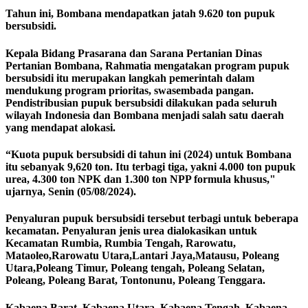
Tahun ini, Bombana mendapatkan jatah 9.620 ton pupuk
bersubsidi.
Kepala Bidang Prasarana dan Sarana Pertanian Dinas
Pertanian Bombana, Rahmatia mengatakan program pupuk
bersubsidi itu merupakan langkah pemerintah dalam
mendukung program prioritas, swasembada pangan.
Pendistribusian pupuk bersubsidi dilakukan pada seluruh
wilayah Indonesia dan Bombana menjadi salah satu daerah
yang mendapat alokasi.
“Kuota pupuk bersubsidi di tahun ini (2024) untuk Bombana
itu sebanyak 9,620 ton. Itu terbagi tiga, yakni 4.000 ton pupuk
urea, 4.300 ton NPK dan 1.300 ton NPP formula khusus,"
ujarnya, Senin (05/08/2024).
Penyaluran pupuk bersubsidi tersebut terbagi untuk beberapa
kecamatan. Penyaluran jenis urea dialokasikan untuk
Kecamatan Rumbia, Rumbia Tengah, Rarowatu,
Mataoleo,Rarowatu Utara,Lantari Jaya,Matausu, Poleang
Utara,Poleang Timur, Poleang tengah, Poleang Selatan,
Poleang, Poleang Barat, Tontonunu, Poleang Tenggara.
Kabaena Barat, Kabaena Utara, Kabaena Tengah, Kabaena