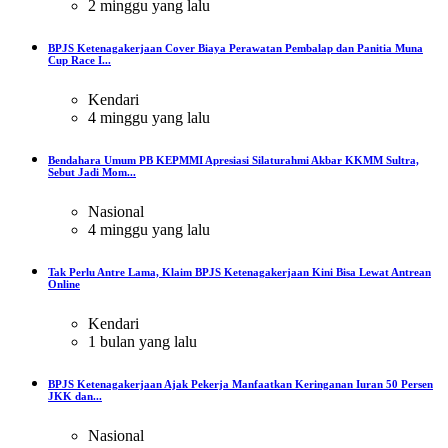
2 minggu yang lalu
BPJS Ketenagakerjaan Cover Biaya Perawatan Pembalap dan Panitia Muna
Cup Race I...
Kendari
4 minggu yang lalu
Bendahara Umum PB KEPMMI Apresiasi Silaturahmi Akbar KKMM Sultra,
Sebut Jadi Mom...
Nasional
4 minggu yang lalu
Tak Perlu Antre Lama, Klaim BPJS Ketenagakerjaan Kini Bisa Lewat Antrean
Online
Kendari
1 bulan yang lalu
BPJS Ketenagakerjaan Ajak Pekerja Manfaatkan Keringanan Iuran 50 Persen
JKK dan...
Nasional