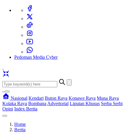
Pedoman Media Cyber
Nasional
Kendari
Buton Raya
Konawe Raya
Muna Raya
Kolaka Raya
Bombana
Advertorial
Liputan Khusus
Serba Serbi
Opini
Index Berita
Home
Berita