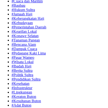
#Cuaca dan Maritim
#Baubau
#Hukum Sultra
#Jamaah Haji
#Keberangkatan Haji
#Kebudayaan
#Pemerintahan Daerah
#Kearifan Lokal
#Konawe Selatan
#Tanaman Pangan
#Bencana Alam
#Dampak Cuaca
#Pedagang Kaki Lima
#Pasar Wameo
#Wisata Lokal
#Ibadah Haji
#Berita Sultra
#Politik Sultra
#Pendidikan Sultra
#Kesehatan
#Infrastruktur
#Lingkungan
#Keraton Buton
#Kesultanan Buton
#Adat Buton