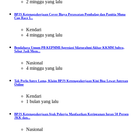
2 minggu yang lalu
BPJS Ketenagakerjaan Cover Biaya Perawatan Pembalap dan Panitia Muna
Cup Race I...
Kendari
4 minggu yang lalu
Bendahara Umum PB KEPMMI Apresiasi Silaturahmi Akbar KKMM Sultra,
Sebut Jadi Mom...
Nasional
4 minggu yang lalu
Tak Perlu Antre Lama, Klaim BPJS Ketenagakerjaan Kini Bisa Lewat Antrean
Online
Kendari
1 bulan yang lalu
BPJS Ketenagakerjaan Ajak Pekerja Manfaatkan Keringanan Iuran 50 Persen
JKK dan...
Nasional