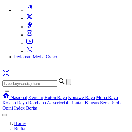
Pedoman Media Cyber
Nasional
Kendari
Buton Raya
Konawe Raya
Muna Raya
Kolaka Raya
Bombana
Advertorial
Liputan Khusus
Serba Serbi
Opini
Index Berita
Home
Berita