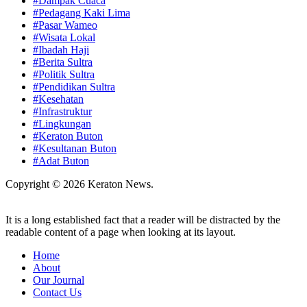
#Dampak Cuaca
#Pedagang Kaki Lima
#Pasar Wameo
#Wisata Lokal
#Ibadah Haji
#Berita Sultra
#Politik Sultra
#Pendidikan Sultra
#Kesehatan
#Infrastruktur
#Lingkungan
#Keraton Buton
#Kesultanan Buton
#Adat Buton
Copyright © 2026 Keraton News.
It is a long established fact that a reader will be distracted by the
readable content of a page when looking at its layout.
Home
About
Our Journal
Contact Us