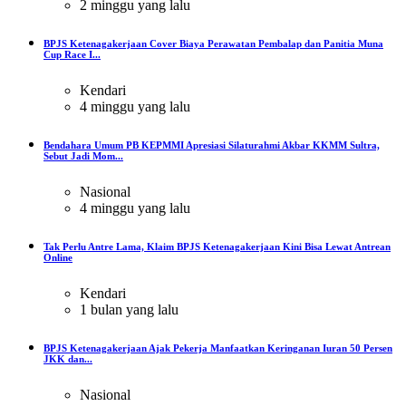
2 minggu yang lalu
BPJS Ketenagakerjaan Cover Biaya Perawatan Pembalap dan Panitia Muna
Cup Race I...
Kendari
4 minggu yang lalu
Bendahara Umum PB KEPMMI Apresiasi Silaturahmi Akbar KKMM Sultra,
Sebut Jadi Mom...
Nasional
4 minggu yang lalu
Tak Perlu Antre Lama, Klaim BPJS Ketenagakerjaan Kini Bisa Lewat Antrean
Online
Kendari
1 bulan yang lalu
BPJS Ketenagakerjaan Ajak Pekerja Manfaatkan Keringanan Iuran 50 Persen
JKK dan...
Nasional