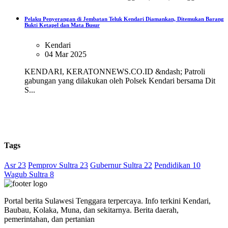
Pelaku Penyerangan di Jembatan Teluk Kendari Diamankan, Ditemukan Barang
Bukti Ketapel dan Mata Busur
Kendari
04 Mar 2025
KENDARI, KERATONNEWS.CO.ID &ndash; Patroli
gabungan yang dilakukan oleh Polsek Kendari bersama Dit
S...
Tags
Asr 23
Pemprov Sultra 23
Gubernur Sultra 22
Pendidikan 10
Wagub Sultra 8
Portal berita Sulawesi Tenggara terpercaya. Info terkini Kendari,
Baubau, Kolaka, Muna, dan sekitarnya. Berita daerah,
pemerintahan, dan pertanian