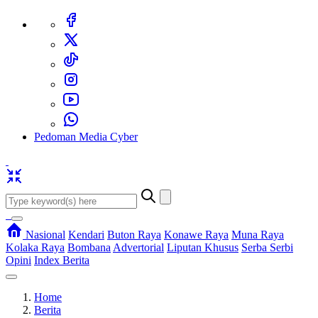
Pedoman Media Cyber
Nasional
Kendari
Buton Raya
Konawe Raya
Muna Raya
Kolaka Raya
Bombana
Advertorial
Liputan Khusus
Serba Serbi
Opini
Index Berita
Home
Berita