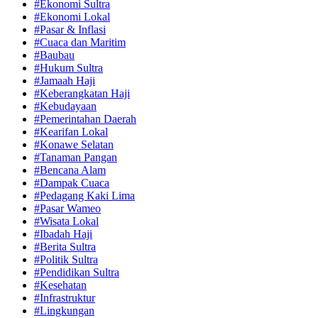
#Ekonomi Sultra
#Ekonomi Lokal
#Pasar & Inflasi
#Cuaca dan Maritim
#Baubau
#Hukum Sultra
#Jamaah Haji
#Keberangkatan Haji
#Kebudayaan
#Pemerintahan Daerah
#Kearifan Lokal
#Konawe Selatan
#Tanaman Pangan
#Bencana Alam
#Dampak Cuaca
#Pedagang Kaki Lima
#Pasar Wameo
#Wisata Lokal
#Ibadah Haji
#Berita Sultra
#Politik Sultra
#Pendidikan Sultra
#Kesehatan
#Infrastruktur
#Lingkungan