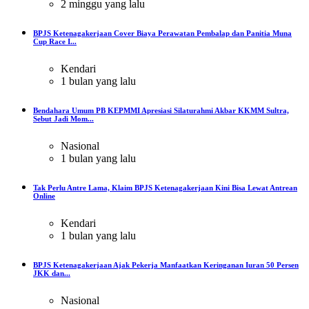
2 minggu yang lalu
BPJS Ketenagakerjaan Cover Biaya Perawatan Pembalap dan Panitia Muna
Cup Race I...
Kendari
1 bulan yang lalu
Bendahara Umum PB KEPMMI Apresiasi Silaturahmi Akbar KKMM Sultra,
Sebut Jadi Mom...
Nasional
1 bulan yang lalu
Tak Perlu Antre Lama, Klaim BPJS Ketenagakerjaan Kini Bisa Lewat Antrean
Online
Kendari
1 bulan yang lalu
BPJS Ketenagakerjaan Ajak Pekerja Manfaatkan Keringanan Iuran 50 Persen
JKK dan...
Nasional