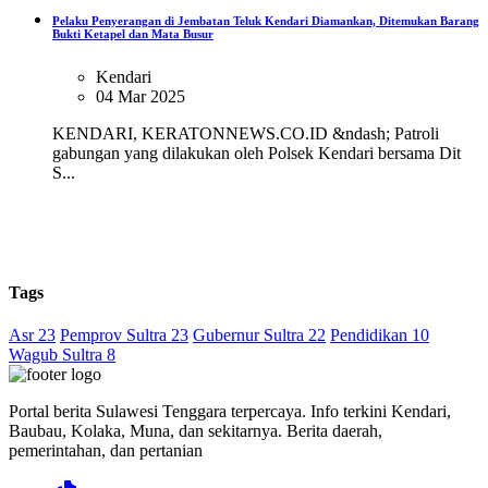
Pelaku Penyerangan di Jembatan Teluk Kendari Diamankan, Ditemukan Barang
Bukti Ketapel dan Mata Busur
Kendari
04 Mar 2025
KENDARI, KERATONNEWS.CO.ID &ndash; Patroli
gabungan yang dilakukan oleh Polsek Kendari bersama Dit
S...
Tags
Asr 23
Pemprov Sultra 23
Gubernur Sultra 22
Pendidikan 10
Wagub Sultra 8
Portal berita Sulawesi Tenggara terpercaya. Info terkini Kendari,
Baubau, Kolaka, Muna, dan sekitarnya. Berita daerah,
pemerintahan, dan pertanian