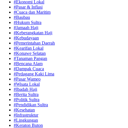
#Ekonomi Lokal
#Pasar & Inflasi
#Cuaca dan Maritim
#Baubau
#Hukum Sultra
#Jamaah Haji
#Keberangkatan Haji
#Kebudayaan
#Pemerintahan Daerah
#Kearifan Lokal
#Konawe Selatan
#Tanaman Pangan
#Bencana Alam
#Dampak Cuaca
#Pedagang Kaki Lima
#Pasar Wameo
#Wisata Lokal
#Ibadah Haji
#Berita Sultra
#Politik Sultra
#Pendidikan Sultra
#Kesehatan
#Infrastruktur
#Lingkungan
#Keraton Buton