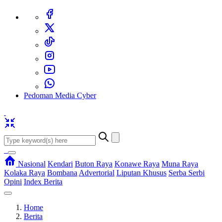
Pedoman Media Cyber
Nasional
Kendari
Buton Raya
Konawe Raya
Muna Raya
Kolaka Raya
Bombana
Advertorial
Liputan Khusus
Serba Serbi
Opini
Index Berita
Home
Berita