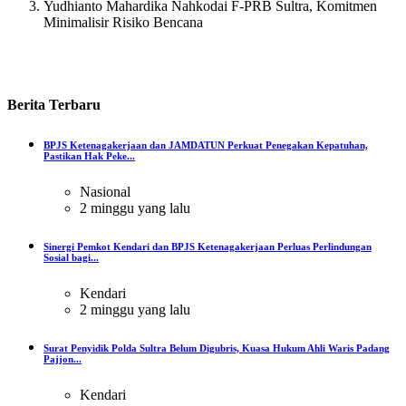
Yudhianto Mahardika Nahkodai F-PRB Sultra, Komitmen
Minimalisir Risiko Bencana
Berita
Terbaru
BPJS Ketenagakerjaan dan JAMDATUN Perkuat Penegakan Kepatuhan,
Pastikan Hak Peke...
Nasional
2 minggu yang lalu
Sinergi Pemkot Kendari dan BPJS Ketenagakerjaan Perluas Perlindungan
Sosial bagi...
Kendari
2 minggu yang lalu
Surat Penyidik Polda Sultra Belum Digubris, Kuasa Hukum Ahli Waris Padang
Pajjon...
Kendari