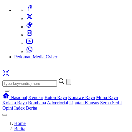
Pedoman Media Cyber
Nasional
Kendari
Buton Raya
Konawe Raya
Muna Raya
Kolaka Raya
Bombana
Advertorial
Liputan Khusus
Serba Serbi
Opini
Index Berita
Home
Berita