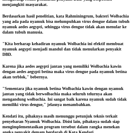
menjangkiti masyarakat.
Berdasarkan hasil penelitian, kata Rahminingrum, bakteri Wolbachia
yang ada pada nyamuk bisa melumpuhkan virus dengue dalam tubuh
nyamuk aedes aegypti, sehingga virus dengue tidak akan menular ke
dalam tubuh manusia.
"Kita berharap kehadiran nyamuk Wolbachia ini efektif membuat
nyamuk aegypti menjadi mandul dan tidak menularkan penyakit
DBD.
Karena jika aedes aegypti jantan yang memiliki Wolbachia kawin
dengan aedes aegypti betina maka virus dengue pada nyamuk betina
akan terblok," bebernya.
"Sementara jika nyamuk betina Wolbachia kawin dengan nyamuk
jantan yang tidak berwolbachia maka seluruh telurnya akan
mengandung wolbachia. Ini sangat baik karena nyamuk sudah tidak
memiliki virus dengue," jelasnya menambahkan.
Kendati itu, pihaknya masih menunggu petunjuk teknis terkait
penyebaran Nyamuk Wolbachia. Disisi lain, pihaknya sudah siap
mengimplementasikan program tersebut dalam rangka menekan
angka penyakit demam berdarah di Kota Kendari.