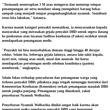
"Termasuk menerapkan 3 M atau menguras dan menutup tempat
penampungan air serta mendaur ulang (mengubur) barang bekas
sampah yang menjadi tempat pengembangbiakan nyamuk. Sosialisasi
terus kita lakukan," katanya.
Karena masuk kategori penyakit mematikan, ia menyarankan kepada
masyarakat yang merasakan gejala penyakit DBD untuk segera datang
ke puskesmas atau layanan fasilitas kesehatan (Faskes) terdekat untuk
mendapatkan penanganan medis.
"Penyakit ini bisa menyebabkan demam tinggi hingga 40 derajat
celsius. Selain itu, beberapa gejala lainnya, antara lain sakit kepala,
nyeri otot, tulang atau sendi, mual dan muntah. Ini harus
mendapatkan pertolongan medis sebelum kondisinya (pasien)
memburuk," ungkapnya.
Selain fokus terhadap penyadaran dan penanganan warga yang
terkena penyakit DBD, pihaknya juga tengah menunggu instruksi dari
Kementerian Kesehatan (Kemenkes) terkait penanganan masalah DBD
untuk jangka panjang. Penanganan yang dimaksud, yakni
penyebaran Nyamuk Wolbachia.
Penyebaran Nyamuk Wolbachia dinilai sangat baik karena akan
mengurangi resiko penularan penyakit DBD yang berpotensi