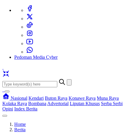
Pedoman Media Cyber
Nasional
Kendari
Buton Raya
Konawe Raya
Muna Raya
Kolaka Raya
Bombana
Advertorial
Liputan Khusus
Serba Serbi
Opini
Index Berita
Home
Berita