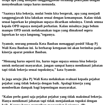
tetapi apa yang menjadi tanggungjawab terhadap pekerjaan dengan
menyelesaikan tanpa harus menunda.
“Saatnya kita bekerja, mulai Senin kita bergerak, apa yang menjadi
tanggungjawab kita lakukan sesuai dengan kemampuan. Kalau tidak
sesuai laporkan ke pimpinan supaya dicarikan solusinya. Untuk semua
kepala OPD supaya menjadi perhatian. Kalau misalnya juga belum
mampu OPD untuk melaksanakan tugas yang dimaksud segera
laporkan ke saya langsung,”tegasnya.
Syamsir, seorang pemuda Kota Baubau menaggapi positif Sikap Pj
Wali Kota Baubau ini. Ia berharap ketegasan ini akan berimbas pada
kinerja aparat pemkot Baubau.
“Memang harus seperti itu, harus tegas supaya semua bisa bekerja
untuk melayani masyarakat. jangan sampai hanya menikmati jabatan
tapi tidak bekerja sesuai tupoksinya,” kata Syamsir.
Ia juga setuju jika Pj Wali Kota melakukan evaluasi kepada pejabat
pejabat yang tidak bekerja dengan baik. Apalagi kinerja yang
memberikan dampak bagi kepentingan masyarakat.
“Kalau perlu ganti saja pejabat pejabat yang tidak maksimal bekerja.
Hanya menikmati jabatan tapi tidak menjalankan tupoksi dengan