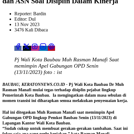
dan ASN Soal Disiplin Dalam Kinerja
Reporter: Bardin
Editor: Dul
13 Nov 2023
3476 Kali Dibaca
Pj Wali Kota Baubau Muh Rasman Manafi Saat
memimpin Apel Gabungan OPD Senin
(13/11/2023) foto : ist
BAUBAU, KERATONNEWS.CO.ID -
Pj Wali Kota Baubau Dr Muh
Rasman Manafi mulai tegas terhadap disiplin pejabat lingkup
Pemerintah Kota Baubau. Ia mengingatkan dalam masa sebulan di
momen transisi ini diharapkan semua melakukan penyesuaian kerja.
Hal ini ditegaskan Muh Rasman Manafi saat memimpin Apel
Gabungan OPD lingkup Pemkot Baubau Senin (13/11/2023) di
Lapangan Kantor Wali Kota Baubau.
“Sudah cukup untuk membuat gerakan-gerakan tambahan. Saat ini
fokus saja apa yang perlu kerjakan,” kata Rasman Manafi.