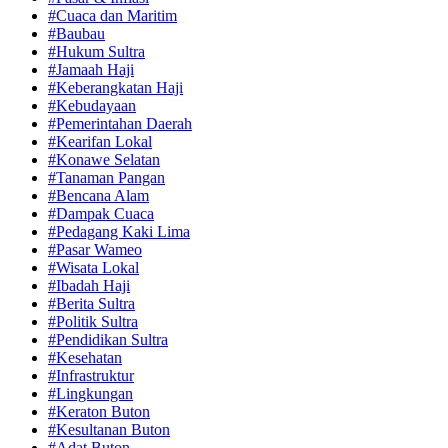
#Cuaca dan Maritim
#Baubau
#Hukum Sultra
#Jamaah Haji
#Keberangkatan Haji
#Kebudayaan
#Pemerintahan Daerah
#Kearifan Lokal
#Konawe Selatan
#Tanaman Pangan
#Bencana Alam
#Dampak Cuaca
#Pedagang Kaki Lima
#Pasar Wameo
#Wisata Lokal
#Ibadah Haji
#Berita Sultra
#Politik Sultra
#Pendidikan Sultra
#Kesehatan
#Infrastruktur
#Lingkungan
#Keraton Buton
#Kesultanan Buton
#Adat Buton