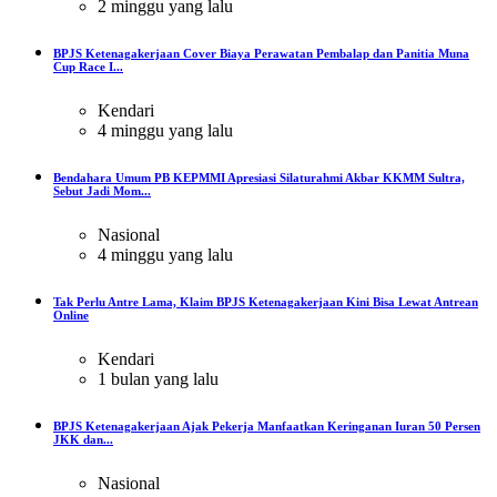
2 minggu yang lalu
BPJS Ketenagakerjaan Cover Biaya Perawatan Pembalap dan Panitia Muna
Cup Race I...
Kendari
4 minggu yang lalu
Bendahara Umum PB KEPMMI Apresiasi Silaturahmi Akbar KKMM Sultra,
Sebut Jadi Mom...
Nasional
4 minggu yang lalu
Tak Perlu Antre Lama, Klaim BPJS Ketenagakerjaan Kini Bisa Lewat Antrean
Online
Kendari
1 bulan yang lalu
BPJS Ketenagakerjaan Ajak Pekerja Manfaatkan Keringanan Iuran 50 Persen
JKK dan...
Nasional