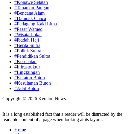
#Konawe Selatan
#Tanaman Pangan
#Bencana Alam
#Dampak Cuaca
#Pedagang Kaki Lima
#Pasar Wameo
#Wisata Lokal
#Ibadah Haji
#Berita Sultra
#Politik Sultra
#Pendidikan Sultra
#Kesehatan
#Infrastruktur
#Lingkungan
#Keraton Buton
#Kesultanan Buton
#Adat Buton
Copyright © 2026 Keraton News.
It is a long established fact that a reader will be distracted by the
readable content of a page when looking at its layout.
Home