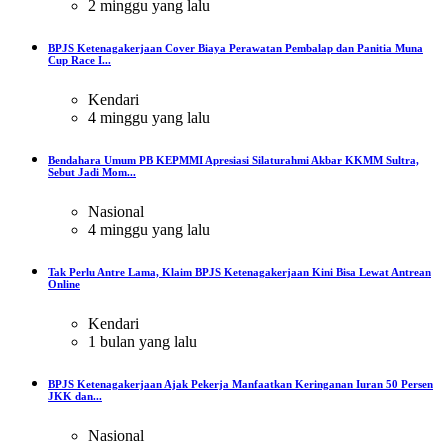
2 minggu yang lalu
BPJS Ketenagakerjaan Cover Biaya Perawatan Pembalap dan Panitia Muna
Cup Race I...
Kendari
4 minggu yang lalu
Bendahara Umum PB KEPMMI Apresiasi Silaturahmi Akbar KKMM Sultra,
Sebut Jadi Mom...
Nasional
4 minggu yang lalu
Tak Perlu Antre Lama, Klaim BPJS Ketenagakerjaan Kini Bisa Lewat Antrean
Online
Kendari
1 bulan yang lalu
BPJS Ketenagakerjaan Ajak Pekerja Manfaatkan Keringanan Iuran 50 Persen
JKK dan...
Nasional