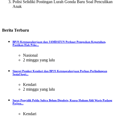
Polisi Selidiki Postingan Lurah Gonda Baru Soal Penculikan
Anak
Berita
Terbaru
BPJS Ketenagakerjaan dan JAMDATUN Perkuat Penegakan Kepatuhan,
Pastikan Hak Peke...
Nasional
2 minggu yang lalu
Sinergi Pemkot Kendari dan BPJS Ketenagakerjaan Perluas Perlindungan
Sosial bagi...
Kendari
2 minggu yang lalu
Surat Penyidik Polda Sultra Belum Digubris, Kuasa Hukum Ahli Waris Padang
Pajjon...
Kendari