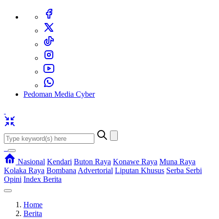
Pedoman Media Cyber
Nasional
Kendari
Buton Raya
Konawe Raya
Muna Raya
Kolaka Raya
Bombana
Advertorial
Liputan Khusus
Serba Serbi
Opini
Index Berita
Home
Berita