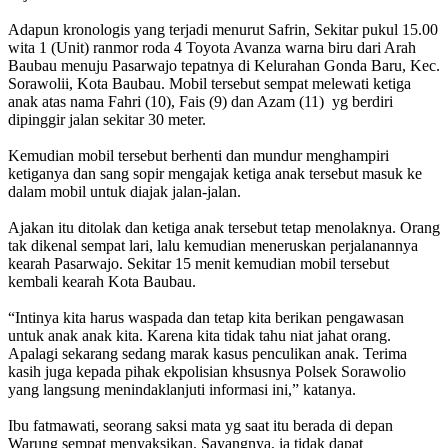
Adapun kronologis yang terjadi menurut Safrin, Sekitar pukul 15.00
wita 1 (Unit) ranmor roda 4 Toyota Avanza warna biru dari Arah
Baubau menuju Pasarwajo tepatnya di Kelurahan Gonda Baru, Kec.
Sorawolii, Kota Baubau. Mobil tersebut sempat melewati ketiga
anak atas nama Fahri (10), Fais (9) dan Azam (11) yg berdiri
dipinggir jalan sekitar 30 meter.
Kemudian mobil tersebut berhenti dan mundur menghampiri
ketiganya dan sang sopir mengajak ketiga anak tersebut masuk ke
dalam mobil untuk diajak jalan-jalan.
Ajakan itu ditolak dan ketiga anak tersebut tetap menolaknya. Orang
tak dikenal sempat lari, lalu kemudian meneruskan perjalanannya
kearah Pasarwajo. Sekitar 15 menit kemudian mobil tersebut
kembali kearah Kota Baubau.
“Intinya kita harus waspada dan tetap kita berikan pengawasan
untuk anak anak kita. Karena kita tidak tahu niat jahat orang.
Apalagi sekarang sedang marak kasus penculikan anak. Terima
kasih juga kepada pihak ekpolisian khsusnya Polsek Sorawolio
yang langsung menindaklanjuti informasi ini,” katanya.
Ibu fatmawati, seorang saksi mata yg saat itu berada di depan
Warung sempat menyaksikan. Sayangnya, ia tidak dapat