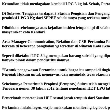
Kemudian tidak meniagakan kembali LPG 3 kg ini. Sebab, Perta
Di Sulawesi Tenggara terdapat 3 Stasiun Pengisian dan Pengang
produksi LPG 3 Kg dari SPPBE sebelumnya yang terkena musi
Diinfokan sebelumnya atas kejadian insiden letupan api di sa
masyarakat kota Kendari.
Area Manager Communication, Relation dan CSR Pertamina Pat
berkala di beberapa pangkalan yg tersebar di wilayah Kota Ke
Seperti diketahui LPG 3 kg merupakan barang subsidi yang dip
banyak pihak dalam pendistribusiannya.
"Bentuk pengawasan Pertamina untuk harga itu sampai di ting
Penegak Hukum untuk mengawasi dan menindak tegas oknum yan
Sebelumnya Pemerintah Propinsi (Pemprov) Sultra telah menge
Tenggara nomor 38 tahun 2012 tentang penetapan HET LPG tab
Pemerintah menetapkan HET sesuai jarak tempuh dari Statsiun 
Pertamina melalui agen, wajib melakukan monitoring log book