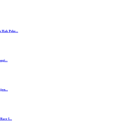
 Hak Peke...
agi...
jon...
ace I...