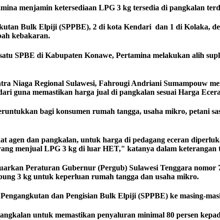
mina menjamin ketersediaan LPG 3 kg tersedia di pangkalan terd
kutan Bulk Elpiji (SPPBE), 2 di kota Kendari dan 1 di Kolaka, 
bah kebakaran.
lah satu SPBE di Kabupaten Konawe, Pertamina melakukan alih s
ra Niaga Regional Sulawesi, Fahrougi Andriani Sumampouw men
ndari guna memastikan harga jual di pangkalan sesuai Harga Ece
eruntukkan bagi konsumen rumah tangga, usaha mikro, petani sas
kat agen dan pangkalan, untuk harga di pedagang eceran diperlu
g menjual LPG 3 kg di luar HET," katanya dalam keterangan te
luarkan Peraturan Gubernur (Pergub) Sulawesi Tenggara nomor 
ung 3 kg untuk keperluan rumah tangga dan usaha mikro.
Pengangkutan dan Pengisian Bulk Elpiji (SPPBE) ke masing-masi
 pangkalan untuk memastikan penyaluran minimal 80 persen kepa