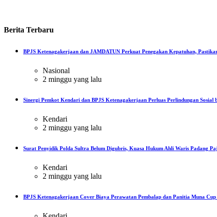
Berita
Terbaru
BPJS Ketenagakerjaan dan JAMDATUN Perkuat Penegakan Kepatuhan, Pastikan
Nasional
2 minggu yang lalu
Sinergi Pemkot Kendari dan BPJS Ketenagakerjaan Perluas Perlindungan Sosial b
Kendari
2 minggu yang lalu
Surat Penyidik Polda Sultra Belum Digubris, Kuasa Hukum Ahli Waris Padang Paj
Kendari
2 minggu yang lalu
BPJS Ketenagakerjaan Cover Biaya Perawatan Pembalap dan Panitia Muna Cup R
Kendari