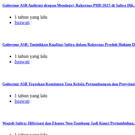
Gubernur ASR Audiensi dengan Mendagri, Rakornas PHD 2025 di Sultra Dih..
1 tahun yang lalu
Israwati
Gubernur ASR: Tunjukkan Kualitas Sultra dalam Rakornas Produk Hukum Da
1 tahun yang lalu
Israwati
Gubernur ASR Tegaskan Komitmen Tata Kelola Pertambangan dan Penyelama
1 tahun yang lalu
Israwati
Wagub Sultra: Hilirisasi dan Ekspor Non-Tambang Jadi Kunci Pertumbuhan..
1 tahun yang lalu