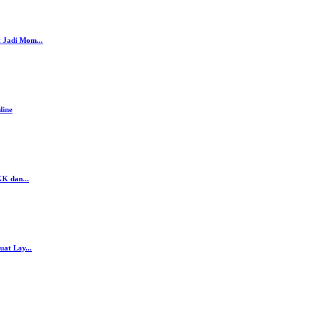
 Jadi Mom...
line
K dan...
at Lay...