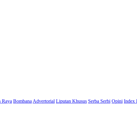
a Raya
Bombana
Advertorial
Liputan Khusus
Serba Serbi
Opini
Index 