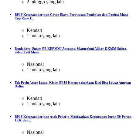
2 minggu yang lalu
BPJS Ketenagakerjaan Cover Biaya Perawatan Pembalap dan Panitia Muna
Cup Race I...
Kendari
1 bulan yang lalu
Bendahara Umum PB KEPMMI Apresiasi Silaturahmi Akbar KKMM Sultra,
Sebut Jadi Mom...
Nasional
1 bulan yang lalu
Tak Perlu Antre Lama, Klaim BPJS Ketenagakerjaan Kini Bisa Lewat Antrean
Online
Kendari
1 bulan yang lalu
BPJS Ketenagakerjaan Ajak Pekerja Manfaatkan Keringanan Iuran 50 Persen
JKK dan...
Nasional