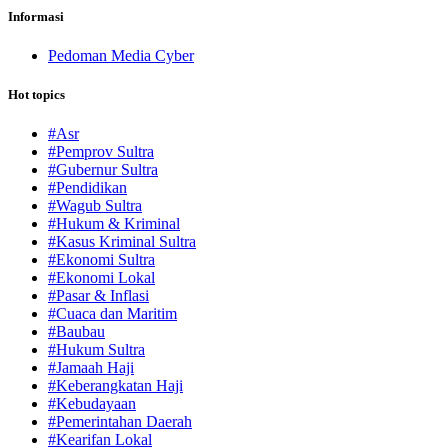
Informasi
Pedoman Media Cyber
Hot topics
#Asr
#Pemprov Sultra
#Gubernur Sultra
#Pendidikan
#Wagub Sultra
#Hukum & Kriminal
#Kasus Kriminal Sultra
#Ekonomi Sultra
#Ekonomi Lokal
#Pasar & Inflasi
#Cuaca dan Maritim
#Baubau
#Hukum Sultra
#Jamaah Haji
#Keberangkatan Haji
#Kebudayaan
#Pemerintahan Daerah
#Kearifan Lokal