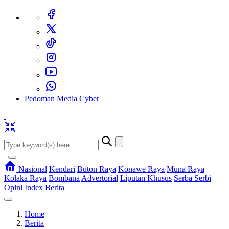
Pedoman Media Cyber
Nasional
Kendari
Buton Raya
Konawe Raya
Muna Raya
Kolaka Raya
Bombana
Advertorial
Liputan Khusus
Serba Serbi
Opini
Index Berita
Home
Berita