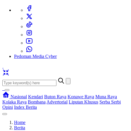
Pedoman Media Cyber
Nasional
Kendari
Buton Raya
Konawe Raya
Muna Raya
Kolaka Raya
Bombana
Advertorial
Liputan Khusus
Serba Serbi
Opini
Index Berita
Home
Berita