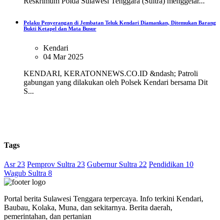
Reskrimum Polda Sulawesi Tenggara (Sultra) menggelar...
Pelaku Penyerangan di Jembatan Teluk Kendari Diamankan, Ditemukan Barang
Bukti Ketapel dan Mata Busur
Kendari
04 Mar 2025
KENDARI, KERATONNEWS.CO.ID &ndash; Patroli
gabungan yang dilakukan oleh Polsek Kendari bersama Dit
S...
Tags
Asr 23
Pemprov Sultra 23
Gubernur Sultra 22
Pendidikan 10
Wagub Sultra 8
Portal berita Sulawesi Tenggara terpercaya. Info terkini Kendari,
Baubau, Kolaka, Muna, dan sekitarnya. Berita daerah,
pemerintahan, dan pertanian