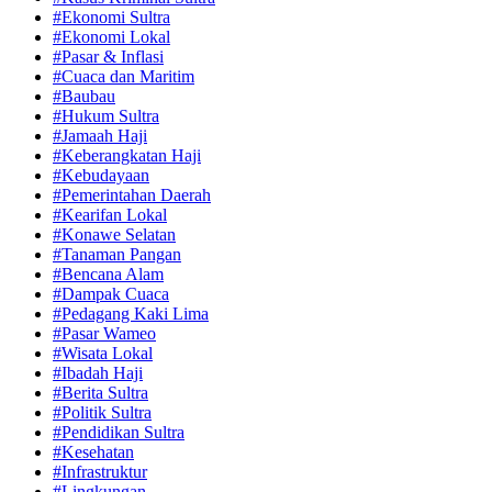
#Ekonomi Sultra
#Ekonomi Lokal
#Pasar & Inflasi
#Cuaca dan Maritim
#Baubau
#Hukum Sultra
#Jamaah Haji
#Keberangkatan Haji
#Kebudayaan
#Pemerintahan Daerah
#Kearifan Lokal
#Konawe Selatan
#Tanaman Pangan
#Bencana Alam
#Dampak Cuaca
#Pedagang Kaki Lima
#Pasar Wameo
#Wisata Lokal
#Ibadah Haji
#Berita Sultra
#Politik Sultra
#Pendidikan Sultra
#Kesehatan
#Infrastruktur
#Lingkungan