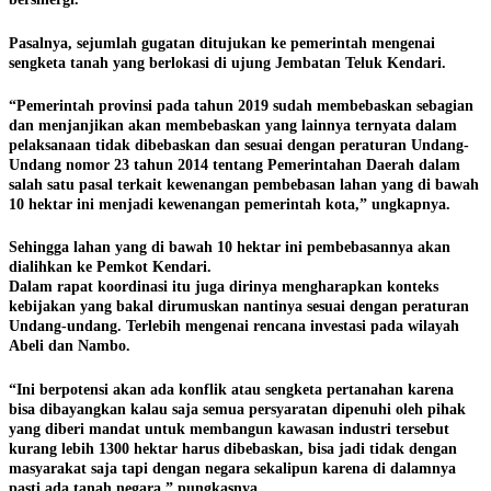
Pasalnya, sejumlah gugatan ditujukan ke pemerintah mengenai
sengketa tanah yang berlokasi di ujung Jembatan Teluk Kendari.
“Pemerintah provinsi pada tahun 2019 sudah membebaskan sebagian
dan menjanjikan akan membebaskan yang lainnya ternyata dalam
pelaksanaan tidak dibebaskan dan sesuai dengan peraturan Undang-
Undang nomor 23 tahun 2014 tentang Pemerintahan Daerah dalam
salah satu pasal terkait kewenangan pembebasan lahan yang di bawah
10 hektar ini menjadi kewenangan pemerintah kota,” ungkapnya.
Sehingga lahan yang di bawah 10 hektar ini pembebasannya akan
dialihkan ke Pemkot Kendari.
Dalam rapat koordinasi itu juga dirinya mengharapkan konteks
kebijakan yang bakal dirumuskan nantinya sesuai dengan peraturan
Undang-undang. Terlebih mengenai rencana investasi pada wilayah
Abeli dan Nambo.
“Ini berpotensi akan ada konflik atau sengketa pertanahan karena
bisa dibayangkan kalau saja semua persyaratan dipenuhi oleh pihak
yang diberi mandat untuk membangun kawasan industri tersebut
kurang lebih 1300 hektar harus dibebaskan, bisa jadi tidak dengan
masyarakat saja tapi dengan negara sekalipun karena di dalamnya
pasti ada tanah negara,” pungkasnya.