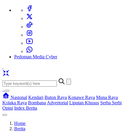
Pedoman Media Cyber
Nasional
Kendari
Buton Raya
Konawe Raya
Muna Raya
Kolaka Raya
Bombana
Advertorial
Liputan Khusus
Serba Serbi
Opini
Index Berita
Home
Berita