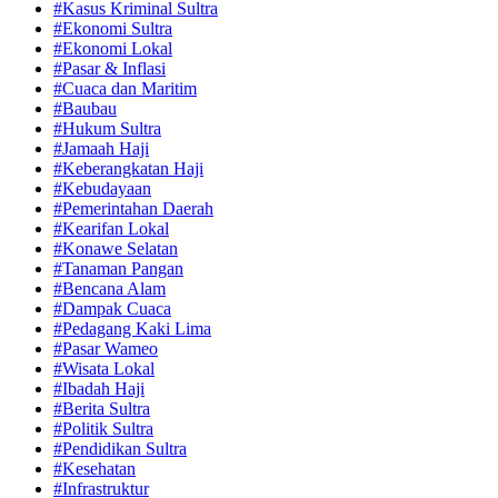
#Kasus Kriminal Sultra
#Ekonomi Sultra
#Ekonomi Lokal
#Pasar & Inflasi
#Cuaca dan Maritim
#Baubau
#Hukum Sultra
#Jamaah Haji
#Keberangkatan Haji
#Kebudayaan
#Pemerintahan Daerah
#Kearifan Lokal
#Konawe Selatan
#Tanaman Pangan
#Bencana Alam
#Dampak Cuaca
#Pedagang Kaki Lima
#Pasar Wameo
#Wisata Lokal
#Ibadah Haji
#Berita Sultra
#Politik Sultra
#Pendidikan Sultra
#Kesehatan
#Infrastruktur