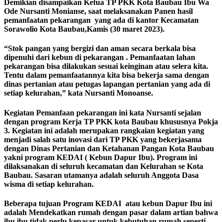
Demikian disampaikan Ketua TP PKK Kota Baubau Ibu Wa
Ode Nursanti Monianse, saat melaksanakan Panen hasil
pemanfaatan pekarangan yang ada di kantor Kecamatan
Sorawolio Kota Baubau,Kamis (30 maret 2023).
“Stok pangan yang bergizi dan aman secara berkala bisa
dipenuhi dari kebun di pekarangan . Pemanfaatan lahan
pekarangan bisa dilakukan sesuai keinginan atau selera kita.
Tentu dalam pemanfaatannya kita bisa bekerja sama dengan
dinas pertanian atau petugas lapangan pertanian yang ada di
setiap kelurahan,” kata Nursanti Monoanse.
Kegiatan Pemanfaan pekarangan ini kata Nursanti sejalan
dengan program Kerja TP PKK kota Baubau khususnya Pokja
3. Kegiatan ini adalah merupakan rangkaian kegiatan yang
menjadi salah satu inovasi dari TP PKK yang bekerjasama
dengan Dinas Pertanian dan Ketahanan Pangan Kota Baubau
yakni program KEDAI ( Kebun Dapur Ibu). Program ini
dilaksanakan di seluruh kecamatan dan Kelurahan se Kota
Baubau. Sasaran utamanya adalah seluruh Anggota Dasa
wisma di setiap kelurahan.
Beberapa tujuan Program KEDAI atau kebun Dapur Ibu ini
adalah Mendekatkan rumah dengan pasar dalam artian bahwa
ibu ibu tidak perlu kepasar untuk kebutuhan rumah seperti