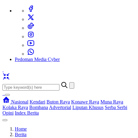
Pedoman Media Cyber
Nasional
Kendari
Buton Raya
Konawe Raya
Muna Raya
Kolaka Raya
Bombana
Advertorial
Liputan Khusus
Serba Serbi
Opini
Index Berita
Home
Berita