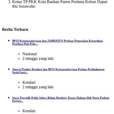
Ketua TP PKK Kota Baubau Panen Perdana Kebun Dapur
Ibu Sorawolio
Berita
Terbaru
BPJS Ketenagakerjaan dan JAMDATUN Perkuat Penegakan Kepatuhan,
Pastikan Hak Peke...
Nasional
2 minggu yang lalu
Sinergi Pemkot Kendari dan BPJS Ketenagakerjaan Perluas Perlindungan
Sosial bagi...
Kendari
2 minggu yang lalu
Surat Penyidik Polda Sultra Belum Digubris, Kuasa Hukum Ahli Waris Padang
Pajjon...
Kendari