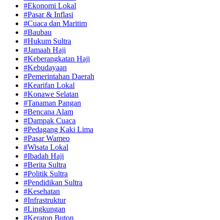
#Ekonomi Lokal
#Pasar & Inflasi
#Cuaca dan Maritim
#Baubau
#Hukum Sultra
#Jamaah Haji
#Keberangkatan Haji
#Kebudayaan
#Pemerintahan Daerah
#Kearifan Lokal
#Konawe Selatan
#Tanaman Pangan
#Bencana Alam
#Dampak Cuaca
#Pedagang Kaki Lima
#Pasar Wameo
#Wisata Lokal
#Ibadah Haji
#Berita Sultra
#Politik Sultra
#Pendidikan Sultra
#Kesehatan
#Infrastruktur
#Lingkungan
#Keraton Buton