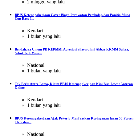
2 minggu yang lalu
BPJS Ketenagakerjaan Cover Biaya Perawatan Pembalap dan Panitia Muna
Cup Race I...
Kendari
1 bulan yang lalu
Bendahara Umum PB KEPMMI Apresiasi Silaturahmi Akbar KKMM Sultra,
Sebut Jadi Mom...
Nasional
1 bulan yang lalu
Tak Perlu Antre Lama, Klaim BPJS Ketenagakerjaan Kini Bisa Lewat Antrean
Online
Kendari
1 bulan yang lalu
BPJS Ketenagakerjaan Ajak Pekerja Manfaatkan Keringanan Iuran 50 Persen
JKK dan...
Nasional