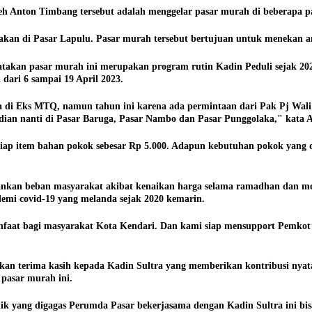
leh Anton Timbang tersebut adalah menggelar pasar murah di beberapa p
kan di Pasar Lapulu. Pasar murah tersebut bertujuan untuk menekan an
an pasar murah ini merupakan program rutin Kadin Peduli sejak 2021,
dari 6 sampai 19 April 2023.
a di Eks MTQ, namun tahun ini karena ada permintaan dari Pak Pj Wali
udian nanti di Pasar Baruga, Pasar Nambo dan Pasar Punggolaka," kata
tiap item bahan pokok sebesar Rp 5.000. Adapun kebutuhan pokok yang d
an beban masyarakat akibat kenaikan harga selama ramadhan dan menya
emi covid-19 yang melanda sejak 2020 kemarin.
nfaat bagi masyarakat Kota Kendari. Dan kami siap mensupport Pemko
an terima kasih kepada Kadin Sultra yang memberikan kontribusi nyat
 pasar murah ini.
 yang digagas Perumda Pasar bekerjasama dengan Kadin Sultra ini bisa