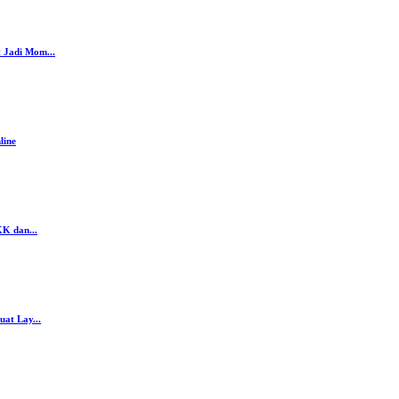
 Jadi Mom...
line
K dan...
at Lay...