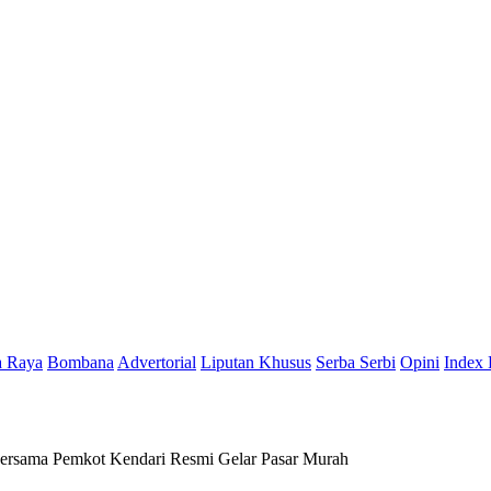
a Raya
Bombana
Advertorial
Liputan Khusus
Serba Serbi
Opini
Index 
 Bersama Pemkot Kendari Resmi Gelar Pasar Murah