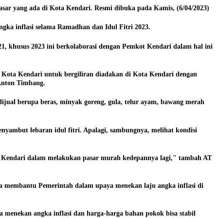
asar yang ada di Kota Kendari. Resmi dibuka pada Kamis, (6/04/2023)
gka inflasi selama Ramadhan dan Idul Fitri 2023.
 khusus 2023 ini berkolaborasi dengan Pemkot Kendari dalam hal ini
 Kota Kendari untuk bergiliran diadakan di Kota Kendari dengan
 Anton Timbang.
ijual berupa beras, minyak goreng, gula, telur ayam, bawang merah
mbut lebaran idul fitri. Apalagi, sambungnya, melihat kondisi
t Kendari dalam melakukan pasar murah kedepannya lagi," tambah AT
a membantu Pemerintah dalam upaya menekan laju angka inflasi di
 menekan angka inflasi dan harga-harga bahan pokok bisa stabil