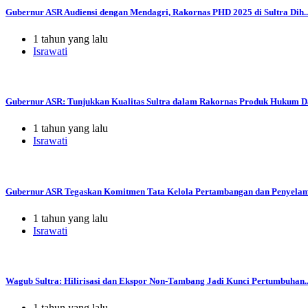
Gubernur ASR Audiensi dengan Mendagri, Rakornas PHD 2025 di Sultra Dih..
1 tahun yang lalu
Israwati
Gubernur ASR: Tunjukkan Kualitas Sultra dalam Rakornas Produk Hukum Da
1 tahun yang lalu
Israwati
Gubernur ASR Tegaskan Komitmen Tata Kelola Pertambangan dan Penyelama
1 tahun yang lalu
Israwati
Wagub Sultra: Hilirisasi dan Ekspor Non-Tambang Jadi Kunci Pertumbuhan..
1 tahun yang lalu