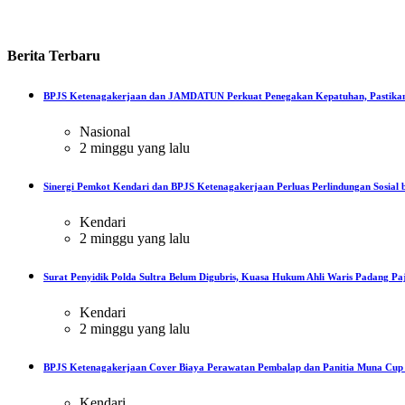
Berita
Terbaru
BPJS Ketenagakerjaan dan JAMDATUN Perkuat Penegakan Kepatuhan, Pastikan
Nasional
2 minggu yang lalu
Sinergi Pemkot Kendari dan BPJS Ketenagakerjaan Perluas Perlindungan Sosial b
Kendari
2 minggu yang lalu
Surat Penyidik Polda Sultra Belum Digubris, Kuasa Hukum Ahli Waris Padang Paj
Kendari
2 minggu yang lalu
BPJS Ketenagakerjaan Cover Biaya Perawatan Pembalap dan Panitia Muna Cup R
Kendari