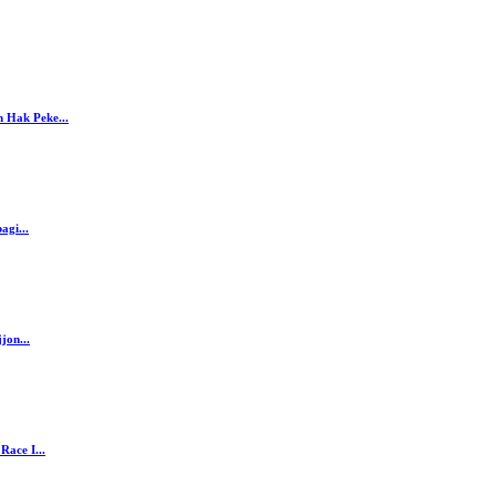
 Hak Peke...
agi...
jon...
ace I...