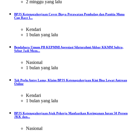
2 minggu yang lalu
BPJS Ketenagakerjaan Cover Biaya Perawatan Pembalap dan Panitia Muna
Cup Race I...
Kendari
1 bulan yang lalu
Bendahara Umum PB KEPMMI Apresiasi Silaturahmi Akbar KKMM Sultra,
Sebut Jadi Mom...
Nasional
1 bulan yang lalu
Tak Perlu Antre Lama, Klaim BPJS Ketenagakerjaan Kini Bisa Lewat Antrean
Online
Kendari
1 bulan yang lalu
BPJS Ketenagakerjaan Ajak Pekerja Manfaatkan Keringanan Iuran 50 Persen
JKK dan...
Nasional