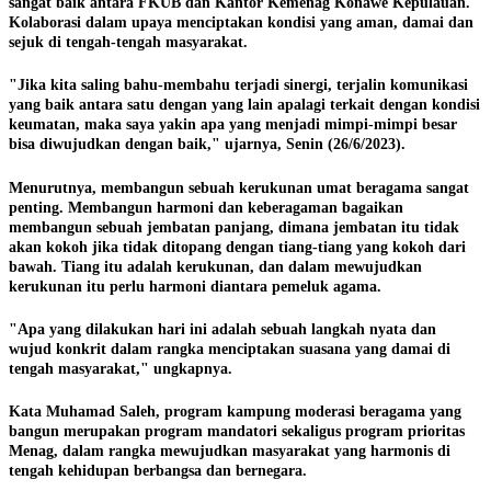
sangat baik antara FKUB dan Kantor Kemenag Konawe Kepulauan.
Kolaborasi dalam upaya menciptakan kondisi yang aman, damai dan
sejuk di tengah-tengah masyarakat.
"Jika kita saling bahu-membahu terjadi sinergi, terjalin komunikasi
yang baik antara satu dengan yang lain apalagi terkait dengan kondisi
keumatan, maka saya yakin apa yang menjadi mimpi-mimpi besar
bisa diwujudkan dengan baik," ujarnya, Senin (26/6/2023).
Menurutnya, membangun sebuah kerukunan umat beragama sangat
penting. Membangun harmoni dan keberagaman bagaikan
membangun sebuah jembatan panjang, dimana jembatan itu tidak
akan kokoh jika tidak ditopang dengan tiang-tiang yang kokoh dari
bawah. Tiang itu adalah kerukunan, dan dalam mewujudkan
kerukunan itu perlu harmoni diantara pemeluk agama.
"Apa yang dilakukan hari ini adalah sebuah langkah nyata dan
wujud konkrit dalam rangka menciptakan suasana yang damai di
tengah masyarakat," ungkapnya.
Kata Muhamad Saleh, program kampung moderasi beragama yang
bangun merupakan program mandatori sekaligus program prioritas
Menag, dalam rangka mewujudkan masyarakat yang harmonis di
tengah kehidupan berbangsa dan bernegara.