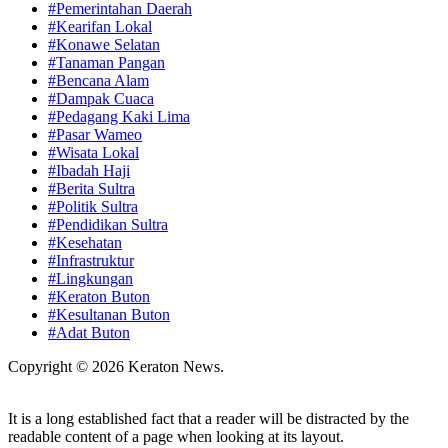
#Pemerintahan Daerah
#Kearifan Lokal
#Konawe Selatan
#Tanaman Pangan
#Bencana Alam
#Dampak Cuaca
#Pedagang Kaki Lima
#Pasar Wameo
#Wisata Lokal
#Ibadah Haji
#Berita Sultra
#Politik Sultra
#Pendidikan Sultra
#Kesehatan
#Infrastruktur
#Lingkungan
#Keraton Buton
#Kesultanan Buton
#Adat Buton
Copyright © 2026 Keraton News.
It is a long established fact that a reader will be distracted by the
readable content of a page when looking at its layout.