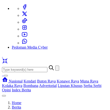
Pedoman Media Cyber
Nasional
Kendari
Buton Raya
Konawe Raya
Muna Raya
Kolaka Raya
Bombana
Advertorial
Liputan Khusus
Serba Serbi
Opini
Index Berita
Home
Berita