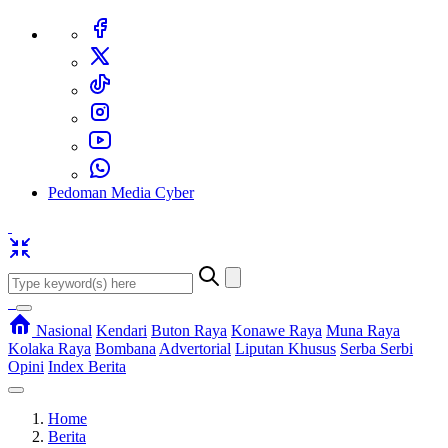
Pedoman Media Cyber
Nasional
Kendari
Buton Raya
Konawe Raya
Muna Raya
Kolaka Raya
Bombana
Advertorial
Liputan Khusus
Serba Serbi
Opini
Index Berita
Home
Berita