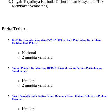
Cegah Terjadinya Karhutla Dishut Imbau Masyarakat Tak
Membakar Sembarang
Berita
Terbaru
BPJS Ketenagakerjaan dan JAMDATUN Perkuat Penegakan Kepatuhan,
Pastikan Hak Peke...
Nasional
2 minggu yang lalu
Sinergi Pemkot Kendari dan BPJS Ketenagakerjaan Perluas Perlindungan
Sosial bagi...
Kendari
2 minggu yang lalu
Surat Penyidik Polda Sultra Belum Digubris, Kuasa Hukum Ahli Waris Padang
Pajjon...
Kendari