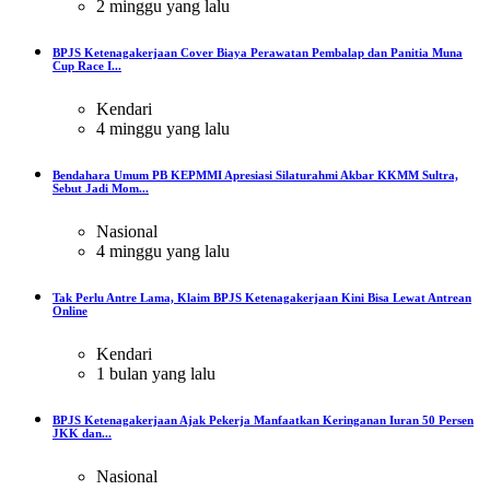
2 minggu yang lalu
BPJS Ketenagakerjaan Cover Biaya Perawatan Pembalap dan Panitia Muna
Cup Race I...
Kendari
4 minggu yang lalu
Bendahara Umum PB KEPMMI Apresiasi Silaturahmi Akbar KKMM Sultra,
Sebut Jadi Mom...
Nasional
4 minggu yang lalu
Tak Perlu Antre Lama, Klaim BPJS Ketenagakerjaan Kini Bisa Lewat Antrean
Online
Kendari
1 bulan yang lalu
BPJS Ketenagakerjaan Ajak Pekerja Manfaatkan Keringanan Iuran 50 Persen
JKK dan...
Nasional