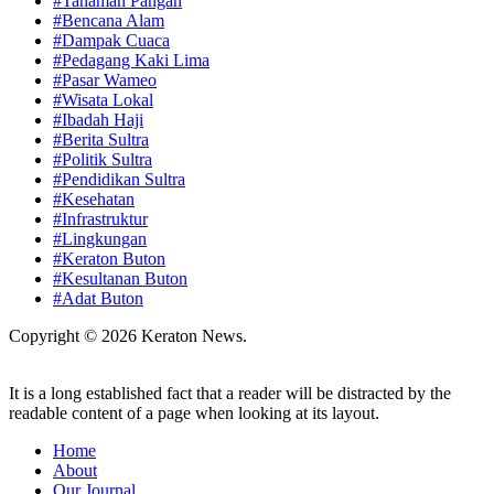
#Tanaman Pangan
#Bencana Alam
#Dampak Cuaca
#Pedagang Kaki Lima
#Pasar Wameo
#Wisata Lokal
#Ibadah Haji
#Berita Sultra
#Politik Sultra
#Pendidikan Sultra
#Kesehatan
#Infrastruktur
#Lingkungan
#Keraton Buton
#Kesultanan Buton
#Adat Buton
Copyright © 2026 Keraton News.
It is a long established fact that a reader will be distracted by the
readable content of a page when looking at its layout.
Home
About
Our Journal