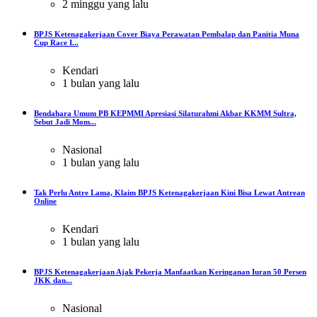
2 minggu yang lalu
BPJS Ketenagakerjaan Cover Biaya Perawatan Pembalap dan Panitia Muna
Cup Race I...
Kendari
1 bulan yang lalu
Bendahara Umum PB KEPMMI Apresiasi Silaturahmi Akbar KKMM Sultra,
Sebut Jadi Mom...
Nasional
1 bulan yang lalu
Tak Perlu Antre Lama, Klaim BPJS Ketenagakerjaan Kini Bisa Lewat Antrean
Online
Kendari
1 bulan yang lalu
BPJS Ketenagakerjaan Ajak Pekerja Manfaatkan Keringanan Iuran 50 Persen
JKK dan...
Nasional