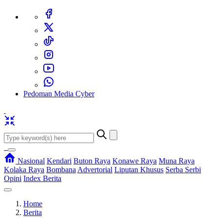
Pedoman Media Cyber
Nasional
Kendari
Buton Raya
Konawe Raya
Muna Raya
Kolaka Raya
Bombana
Advertorial
Liputan Khusus
Serba Serbi
Opini
Index Berita
Home
Berita