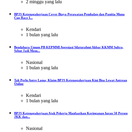
2 minggu yang lalu
BPJS Ketenagakerjaan Cover Biaya Perawatan Pembalap dan Panitia Muna
Cup Race I...
Kendari
1 bulan yang lalu
Bendahara Umum PB KEPMMI Apresiasi Silaturahmi Akbar KKMM Sultra,
Sebut Jadi Mom...
Nasional
1 bulan yang lalu
Tak Perlu Antre Lama, Klaim BPJS Ketenagakerjaan Kini Bisa Lewat Antrean
Online
Kendari
1 bulan yang lalu
BPJS Ketenagakerjaan Ajak Pekerja Manfaatkan Keringanan Iuran 50 Persen
JKK dan...
Nasional