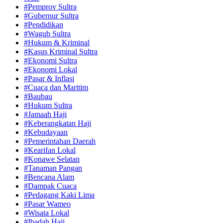
#Pemprov Sultra
#Gubernur Sultra
#Pendidikan
#Wagub Sultra
#Hukum & Kriminal
#Kasus Kriminal Sultra
#Ekonomi Sultra
#Ekonomi Lokal
#Pasar & Inflasi
#Cuaca dan Maritim
#Baubau
#Hukum Sultra
#Jamaah Haji
#Keberangkatan Haji
#Kebudayaan
#Pemerintahan Daerah
#Kearifan Lokal
#Konawe Selatan
#Tanaman Pangan
#Bencana Alam
#Dampak Cuaca
#Pedagang Kaki Lima
#Pasar Wameo
#Wisata Lokal
#Ibadah Haji