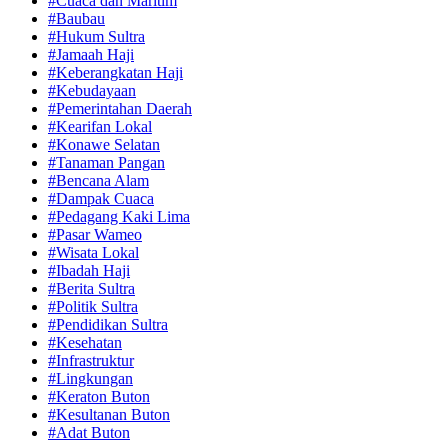
#Cuaca dan Maritim
#Baubau
#Hukum Sultra
#Jamaah Haji
#Keberangkatan Haji
#Kebudayaan
#Pemerintahan Daerah
#Kearifan Lokal
#Konawe Selatan
#Tanaman Pangan
#Bencana Alam
#Dampak Cuaca
#Pedagang Kaki Lima
#Pasar Wameo
#Wisata Lokal
#Ibadah Haji
#Berita Sultra
#Politik Sultra
#Pendidikan Sultra
#Kesehatan
#Infrastruktur
#Lingkungan
#Keraton Buton
#Kesultanan Buton
#Adat Buton