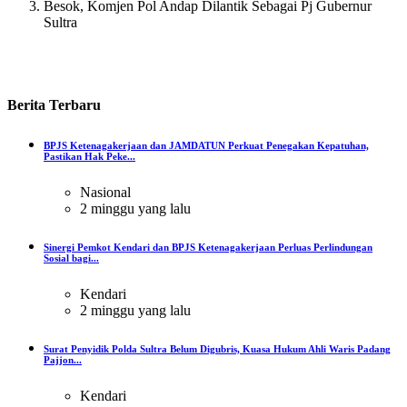
Besok, Komjen Pol Andap Dilantik Sebagai Pj Gubernur
Sultra
Berita
Terbaru
BPJS Ketenagakerjaan dan JAMDATUN Perkuat Penegakan Kepatuhan,
Pastikan Hak Peke...
Nasional
2 minggu yang lalu
Sinergi Pemkot Kendari dan BPJS Ketenagakerjaan Perluas Perlindungan
Sosial bagi...
Kendari
2 minggu yang lalu
Surat Penyidik Polda Sultra Belum Digubris, Kuasa Hukum Ahli Waris Padang
Pajjon...
Kendari