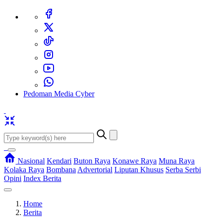
Pedoman Media Cyber
Nasional
Kendari
Buton Raya
Konawe Raya
Muna Raya
Kolaka Raya
Bombana
Advertorial
Liputan Khusus
Serba Serbi
Opini
Index Berita
Home
Berita