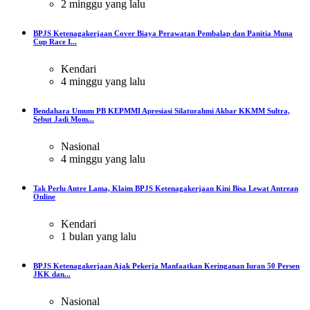
2 minggu yang lalu
BPJS Ketenagakerjaan Cover Biaya Perawatan Pembalap dan Panitia Muna
Cup Race I...
Kendari
4 minggu yang lalu
Bendahara Umum PB KEPMMI Apresiasi Silaturahmi Akbar KKMM Sultra,
Sebut Jadi Mom...
Nasional
4 minggu yang lalu
Tak Perlu Antre Lama, Klaim BPJS Ketenagakerjaan Kini Bisa Lewat Antrean
Online
Kendari
1 bulan yang lalu
BPJS Ketenagakerjaan Ajak Pekerja Manfaatkan Keringanan Iuran 50 Persen
JKK dan...
Nasional