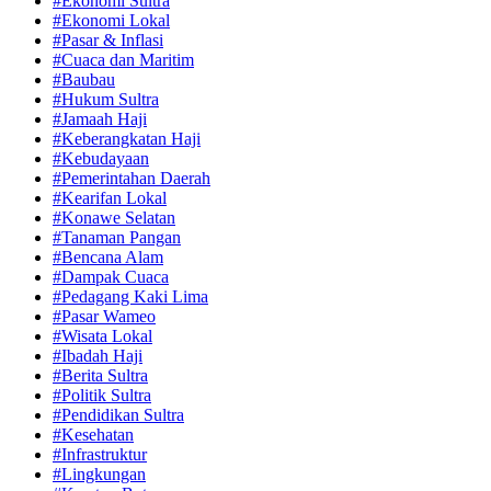
#Ekonomi Sultra
#Ekonomi Lokal
#Pasar & Inflasi
#Cuaca dan Maritim
#Baubau
#Hukum Sultra
#Jamaah Haji
#Keberangkatan Haji
#Kebudayaan
#Pemerintahan Daerah
#Kearifan Lokal
#Konawe Selatan
#Tanaman Pangan
#Bencana Alam
#Dampak Cuaca
#Pedagang Kaki Lima
#Pasar Wameo
#Wisata Lokal
#Ibadah Haji
#Berita Sultra
#Politik Sultra
#Pendidikan Sultra
#Kesehatan
#Infrastruktur
#Lingkungan