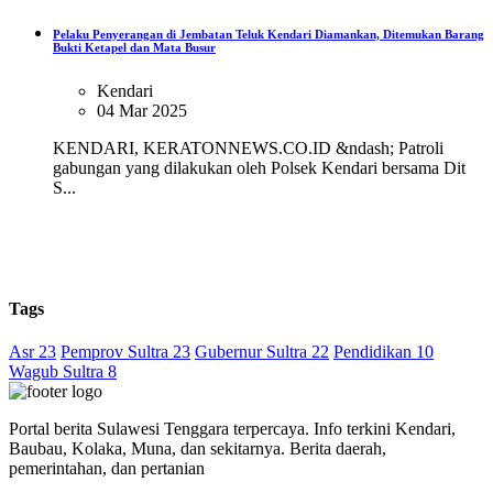
Pelaku Penyerangan di Jembatan Teluk Kendari Diamankan, Ditemukan Barang
Bukti Ketapel dan Mata Busur
Kendari
04 Mar 2025
KENDARI, KERATONNEWS.CO.ID &ndash; Patroli
gabungan yang dilakukan oleh Polsek Kendari bersama Dit
S...
Tags
Asr 23
Pemprov Sultra 23
Gubernur Sultra 22
Pendidikan 10
Wagub Sultra 8
Portal berita Sulawesi Tenggara terpercaya. Info terkini Kendari,
Baubau, Kolaka, Muna, dan sekitarnya. Berita daerah,
pemerintahan, dan pertanian