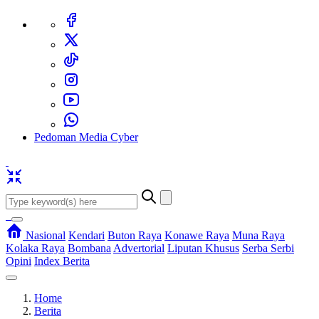
Pedoman Media Cyber
Nasional
Kendari
Buton Raya
Konawe Raya
Muna Raya
Kolaka Raya
Bombana
Advertorial
Liputan Khusus
Serba Serbi
Opini
Index Berita
Home
Berita